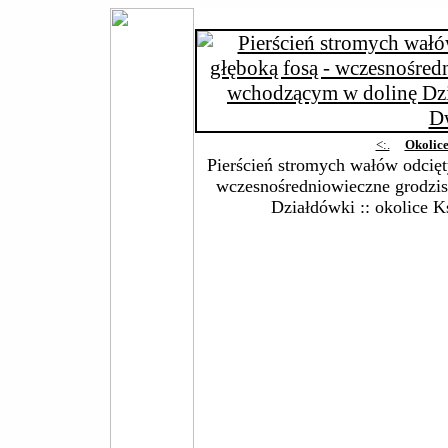
<:.
Okolic
Pierścień stromych wałów odcięty
wczesnośredniowieczne grodzi
Działdówki :: okolice 