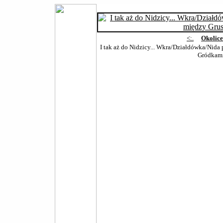
<:.
Okolic
I tak aż do Nidzicy... Wkra/Działdówka/Nida 
Gródkam