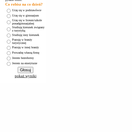
Co robisz na co dzień?
Uczę się w podstawówce
Uczę się w gimnazjum
Uczę się w liceum/szkole
ponadgimnazjalnej
Studiuję kierunek związany
z turystyką
Studiuję inny kierunek
Pracuję w branży
turystycznej
Pracuję w innej branży
Prowadzę własną firmę
Jestem bezrobotny
Jestem na emeryturze
pokaż wyniki