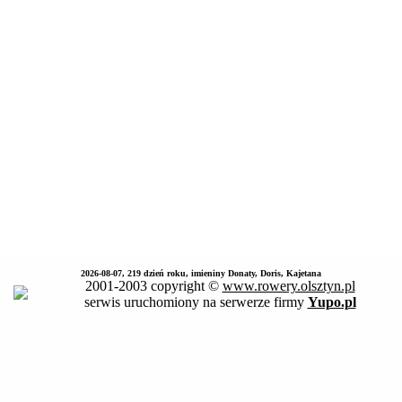
2026-08-07, 219 dzień roku, imieniny Donaty, Doris, Kajetana
2001-2003 copyright ©
www.rowery.olsztyn.pl
serwis uruchomiony na serwerze firmy
Yupo.pl