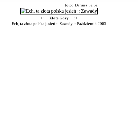
foto:
Dariusz Felba
<:.
Złote Góry
.:>
Ech, ta złota polska jesień :: Zawady
:: Październik 2005