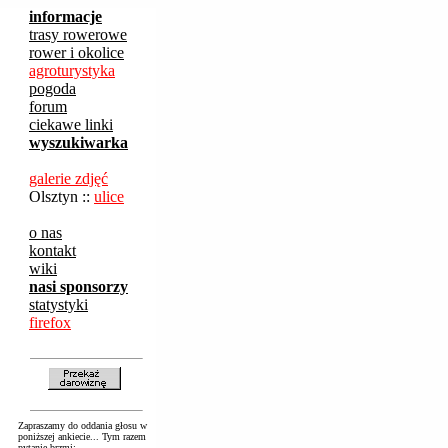
informacje
trasy rowerowe
rower i okolice
agroturystyka
pogoda
forum
ciekawe linki
wyszukiwarka
galerie zdjęć
Olsztyn ::
ulice
o nas
kontakt
wiki
nasi sponsorzy
statystyki
firefox
Zapraszamy do oddania głosu w
poniższej ankiecie... Tym razem
pytanie brzmi: