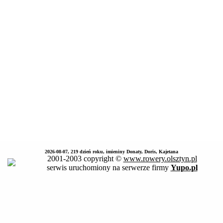
2026-08-07, 219 dzień roku, imieniny Donaty, Doris, Kajetana
2001-2003 copyright ©
www.rowery.olsztyn.pl
serwis uruchomiony na serwerze firmy
Yupo.pl