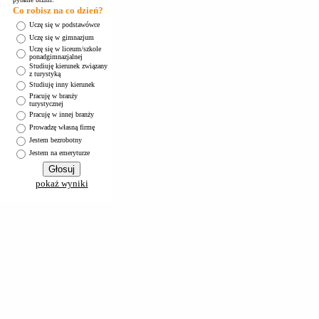
Co robisz na co dzień?
Uczę się w podstawówce
Uczę się w gimnazjum
Uczę się w liceum/szkole
ponadgimnazjalnej
Studiuję kierunek związany
z turystyką
Studiuję inny kierunek
Pracuję w branży
turystycznej
Pracuję w innej branży
Prowadzę własną firmę
Jestem bezrobotny
Jestem na emeryturze
pokaż wyniki