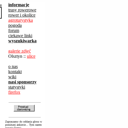
informacje
ba
trasy rowerowe
rower i okolice
agroturystyka
pogoda
forum
ciekawe linki
wyszukiwarka
galerie zdjęć
Olsztyn ::
ulice
o nas
kontakt
wiki
nasi sponsorzy
statystyki
firefox
Zapraszamy do oddania głosu w
poniższej ankiecie... Tym razem
pytanie brzmi: