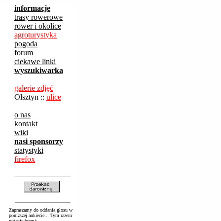
informacje
trasy rowerowe
rower i okolice
agroturystyka
pogoda
forum
ciekawe linki
wyszukiwarka
galerie zdjęć
Olsztyn ::
ulice
o nas
kontakt
wiki
nasi sponsorzy
statystyki
firefox
Zapraszamy do oddania głosu w
poniższej ankiecie... Tym razem
pytanie brzmi: