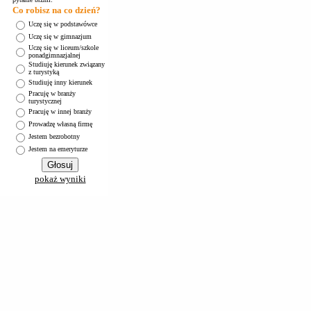
Co robisz na co dzień?
Uczę się w podstawówce
Uczę się w gimnazjum
Uczę się w liceum/szkole
ponadgimnazjalnej
Studiuję kierunek związany
z turystyką
Studiuję inny kierunek
Pracuję w branży
turystycznej
Pracuję w innej branży
Prowadzę własną firmę
Jestem bezrobotny
Jestem na emeryturze
pokaż wyniki