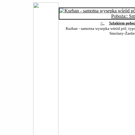
<:.
Szlakiem pobo
Kurhan - samotna wysepka wśród pól; typ
Smolany-Żard