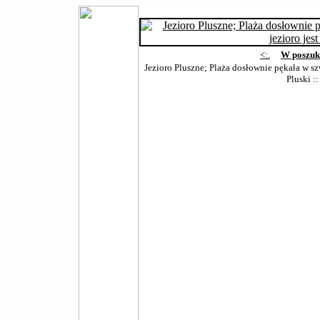
<:.
W poszuk
Jezioro Pluszne; Plaża dosłownie pękała w szw
Pluski
::