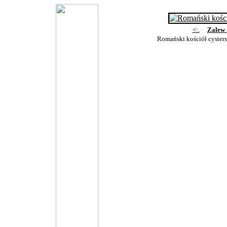
<:.
Zalew 
Romański kościół cysters