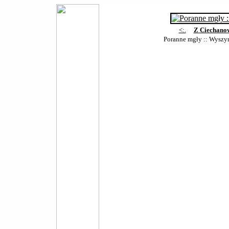
<:.
Z Ciechano
Poranne mgły :: Wyszy