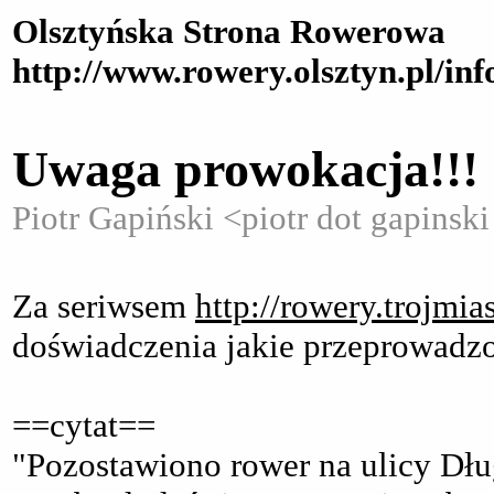
Olsztyńska Strona Rowerowa
http://www.rowery.olsztyn.pl/in
Uwaga prowokacja!!!
Piotr Gapiński <piotr dot gapinsk
Za seriwsem
http://rowery.trojmias
doświadczenia jakie przeprowadz
==cytat==
"Pozostawiono rower na ulicy Dług