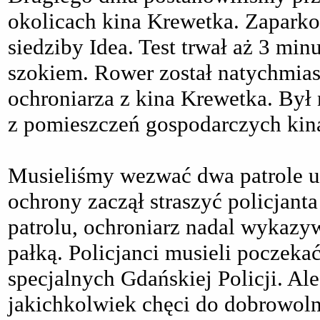
okolicach kina Krewetka. Zapark
siedziby Idea. Test trwał aż 3 min
szokiem. Rower został natychmias
ochroniarza z kina Krewetka. Był 
z pomieszczeń gospodarczych kin
Musieliśmy wezwać dwa patrole u
ochrony zaczął straszyć policjan
patrolu, ochroniarz nadal wykazyw
pałką. Policjanci musieli poczekać
specjalnych Gdańskiej Policji. Al
jakichkolwiek chęci do dobrowoln