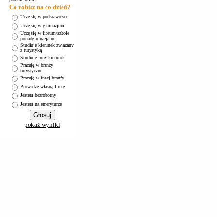
Co robisz na co dzień?
Uczę się w podstawówce
Uczę się w gimnazjum
Uczę się w liceum/szkole
ponadgimnazjalnej
Studiuję kierunek związany
z turystyką
Studiuję inny kierunek
Pracuję w branży
turystycznej
Pracuję w innej branży
Prowadzę własną firmę
Jestem bezrobotny
Jestem na emeryturze
pokaż wyniki