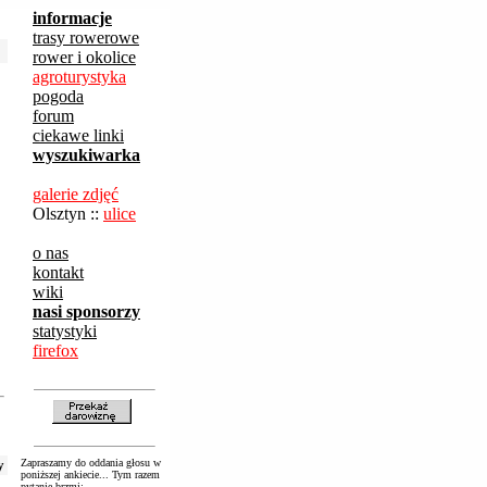
informacje
trasy rowerowe
rower i okolice
agroturystyka
pogoda
forum
ciekawe linki
wyszukiwarka
galerie zdjęć
Olsztyn ::
ulice
o nas
kontakt
wiki
nasi sponsorzy
statystyki
firefox
y
Zapraszamy do oddania głosu w
poniższej ankiecie... Tym razem
pytanie brzmi: