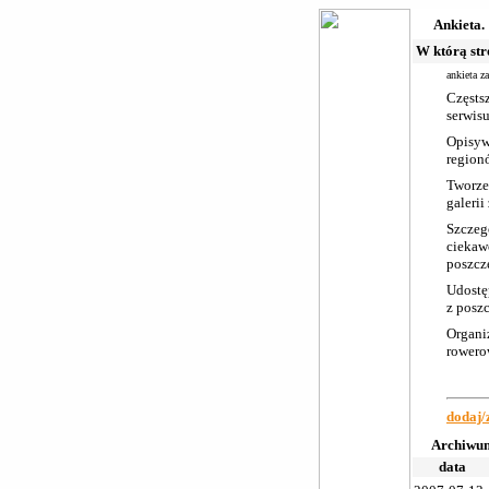
Ankieta.
W którą st
ankieta z
Częstsz
serwis
Opisyw
region
Tworze
galerii
Szczeg
ciekaw
poszcz
Udostę
z posz
Organi
rower
dodaj/
Archiwu
data