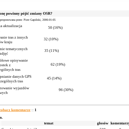
ronę powinny pójść zmiany OSR?
aproponowana przez: Piotr Gapiński, 2006-01-05
a aktualizacja
50 (16%)
u
anie tras z innych
32 (10%)
ów kraju
nie tematycznych
35 (11%)
 zdjęć
ółowe opisywanie
62 (19%)
ostek z
ególnych tras
pnianie danych GPS
45 (14%)
czególnych tras
zowanie wyjazdów
96 (30%)
owych
zobacz komentarze
::
1
m.
temat
głosów
komentarz