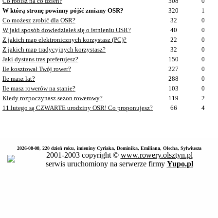
Co robisz na co dzień?
508
0
W którą stronę powinny pójść zmiany OSR?
320
1
Co możesz zrobić dla OSR?
32
0
W jaki sposób dowiedziałeś się o istnieniu OSR?
40
0
Z jakich map elektronicznych korzystasz (PC)?
22
0
Z jakich map tradycyjnych korzystasz?
32
0
Jaki dystans tras preferujesz?
150
0
Ile kosztował Twój rower?
227
0
Ile masz lat?
288
0
Ile masz rowerów na stanie?
103
0
Kiedy rozpoczynasz sezon rowerowy?
119
2
11.lutego są CZWARTE urodziny OSR! Co proponujesz?
66
4
2026-08-08, 220 dzień roku, imieniny Cyriaka, Dominika, Emiliana, Olecha, Sylwiusza
2001-2003 copyright ©
www.rowery.olsztyn.pl
serwis uruchomiony na serwerze firmy
Yupo.pl