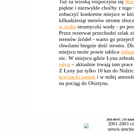
Tuż za wioską rozpoczyna się
Rez
piękne i niezwykłe choćby z tego 
zobaczyć konkretne miejsce w któ
kilkadziesiąt metrów strome zboc
w rzekę
strumyczki wody - po pro
Przez rezerwat przechodzi szlak zi
terenów źródeł - warto go przejech
chwilami biegnie dość stromo. Dl
miejscu może powie tablica
infor
nic. W miejscu gdzie Łyna zebrała
młyn
– aktualnie trwają tam prac
Z Łyny juz tylko 10 km do Nidzic
krzyżacki zamek
i w miłej atmosf
na pociąg do Olsztyna.
2026-08-07, 219 dzie
2001-2003 co
serwis uruch