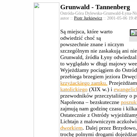
Grunwald - Tannenberg
Ostróda-Góra Dylewska-Grunwald-Łyna-Ni
autor ::
Piotr Jurkiewicz
:: 2001-05-06 19:4
Są miejsca, które warto
odwiedzić choć są
powszechnie znane i niczym
szczególnym nie zaskakują ani ni
Grunwald, źródła Łyny odwiedzali
to wyglądało w długi majowy wee
Wyjeżdżamy pociągiem do Ostródy
przebiega brzegiem jeziora Drwę
krzyżackiego zamku.
Przejeżdżam
katolickiego
(XIX w.) i
ewangelic
przewodników przeczytaliśmy o
Napoleona – bezskuteczne
poszuk
zajmują nam godzinę czasu i kilk
Ostatecznie z Ostródy wyjeżdżam
Lichtajn z malowniczym aczkolwi
dworkiem
. Dalej przez Brzydowo,
trochę polnymi drogami dojeżdż