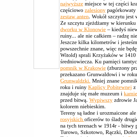
najwyższe
miejsce w tej części kr
częściowo
zalesiony
pagórkowaty k
zestaw anten
. Wokół szczytu jest
Ze szczytu zjeżdżamy w kierunku
dworku w Klonowie
– kiedyś niew
ruiny... ale nie całkiem – radzę n
Jeszcze kilka kilometrów i jesteś
powszechnie znane, więc nie będę s
Witold) sprali Krzyżaków w 1410 
średniowiecza. Ku pamięci tamty
pomnik w Krakowie
(zburzony prz
przekazano Grunwaldowi i w roku
Grunwaldzki.
Mniej znane pomnik
roku i ruiny
Kaplicy Pobitewnej
z 
znajduje się małe muzeum i
kamie
przed bitwą.
Wypiwszy
zdrowie Ja
kolorem niebieskim.
Tereny są ładne i urozmaicone ale
rosyjskich
oficerów to ślady drugie
na tych terenach w 1914r - bitwy
Turowo, Szkotowo, Rączki, Dobrz