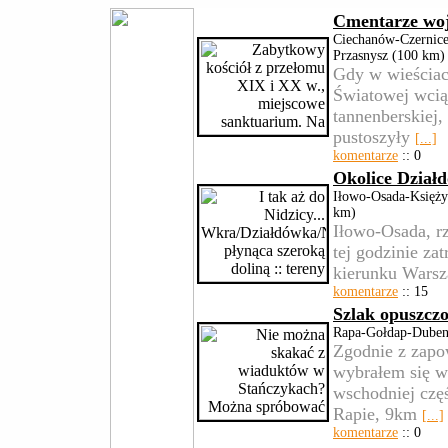
Cmentarze woj
Ciechanów-Czernice
Przasnysz (100 km)
Gdy w wieściac
Światowej wcią
tannenberskiej,
pustoszyły
[...]
komentarze
:: 0
Okolice Dział
Iłowo-Osada-Księż
km)
Iłowo-Osada, r
tej godzinie za
kierunku Warsz
komentarze
:: 15
Szlak opuszcz
Rapa-Gołdap-Dubeni
Zgodnie z zapo
wybrałem się w
wschodniej czę
Rapie, 9km
[...]
komentarze
:: 0