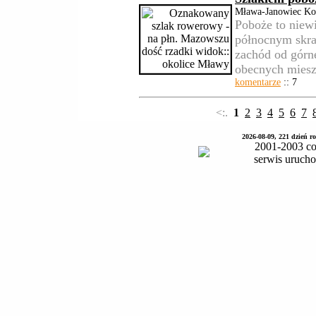
Mława-Janowiec Koś
Poboże to niewi
północnym skra
zachód od górn
obecnych miesz
komentarze
:: 7
<:.
1
2
3
4
5
6
7
2026-08-09, 221 dzień 
2001-2003 co
serwis uruch