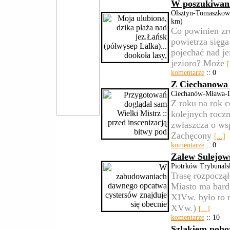
W poszukiwani
Olsztyn-Tomaszkowo
km)
Co powinien zr
powietrza sięg
pojechać nad je
jezioro? Może
[
komentarze
:: 0
Z Ciechanowa
Ciechanów-Mława-D
Z roku na rok c
kolejnych rocz
zwłaszcza o wsp
Zachęcony
[...]
komentarze
:: 0
Zalew Sulejow
Piotrków Trybunal
Trasę rozpoczą
Miasto ma bard
XIVw. było to m
XVw.)
[...]
komentarze
:: 10
Szlakiem pobo