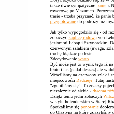
Dosyć szybko okazało się, że w b
także dwie sympatyczne
panie
z N
rowerową po Mazurach. Porozmawi
trasie - trzeba przyznać, że panie
przygotowane
do podróży niż my..
Jak tylko wypogodziło się - od ra
zobaczyć
kaplicę rodową
von Lehn
jeziorami Łabap i Sztynorckim. D
czerwonym szlakiem (uwaga, szlak
trochę błądząc po lesie.
Zdecydowanie
warto
.
Być może jest to wynik tego iż na
błoto i las (padał deszcz) ale wido
Wróciliśmy na czerwony szlak i s
miejscowości
Radzieje
. Tutaj nas
"zgubiliśmy się". To znaczy poje
niezależnie od siebie -
dwoma róż
Dzięki temu jedni zobaczyli
Wilcz
w stylu holenderskim w Starej Ró
Spotkaliśmy się
ponownie
dopiero
do Olsztyna na który zdążyliśmy d