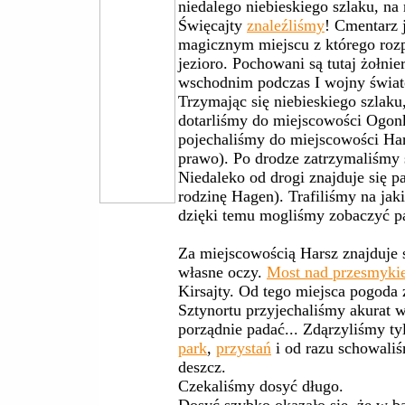
niedalego niebieskiego szlaku, n
Święcajty
znaleźliśmy
! Cmentarz 
magicznym miejscu z którego rozp
jezioro. Pochowani są tutaj żołnie
wschodnim podczas I wojny świat
Trzymając się niebieskiego szlaku
dotarliśmy do miejscowości Ogonki
pojechaliśmy do miejscowości Har
prawo). Po drodze zatrzymaliśmy 
Niedaleko od drogi znajduje się p
rodzinę Hagen). Trafiliśmy na jak
dzięki temu mogliśmy zobaczyć pa
Za miejscowością Harsz znajduje 
własne oczy.
Most nad przesmyki
Kirsajty. Od tego miejsca pogoda 
Sztynortu przyjechaliśmy akurat 
porządnie padać... Zdąrzyliśmy t
park
,
przystań
i od razu schowali
deszcz.
Czekaliśmy dosyć długo.