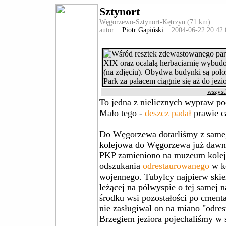
Sztynort
Węgorzewo-Sztynort-Kętrzyn (71 km)
autor ::
Piotr Gapiński
:: 2004-06-22 20:42:
wszyst
To jedna z nielicznych wypraw pod
Mało tego -
deszcz padał
prawie ca
Do Węgorzewa dotarliśmy z sameg
kolejowa do Węgorzewa już dawno
PKP zamieniono na muzeum kolej
odszukania
odrestaurowanego
w ko
wojennego. Tubylcy najpierw ski
leżącej na półwyspie o tej samej
środku wsi pozostałości po cment
nie zasługiwał on na miano "odre
Brzegiem jeziora pojechaliśmy w 