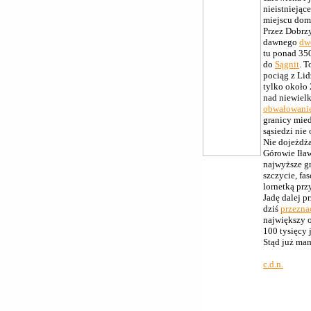
nieistniejąc
miejscu dom
Przez Dobrz
dawnego
dw
tu ponad 350
do
Sągnit
. T
pociąg z Lid
tylko około
nad niewiel
obwałowani
granicy mie
sąsiedzi nie 
Nie dojeżdża
Górowie Iław
najwyższe g
szczycie, fa
lornetką prz
Jadę dalej 
dziś
przezna
największy o
100 tysięcy 
Stąd już ma
c.d.n.