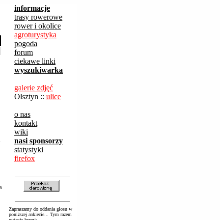
informacje
trasy rowerowe
rower i okolice
agroturystyka
pogoda
forum
ciekawe linki
wyszukiwarka
galerie zdjęć
Olsztyn ::
ulice
o nas
kontakt
wiki
i
nasi sponsorzy
statystyki
firefox
a
Zapraszamy do oddania głosu w
poniższej ankiecie... Tym razem
pytanie brzmi: