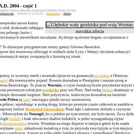
.D. 2004 - część 1
-Sągnity-Górowo Iławeckie-Głamsławki-Bezledy-Orneta (70 km)
iernatowski
:: 2004-05-12 21:04:56 ::
komentarze
::
drukuj
taropruska nazwa krainy
h wód, doskonale oddająca
wszystkie zdjęcia
renu pełnego lasów i
zecinanych niewielkimi rzeczkami. Jej dzieje są równie bogate, co tajemnicze i
t? To dzisiejsze przygraniczne tereny gminy Górowo Iławeckie.
ajowe dni rowerowej włóczęgi w widłach rzeki Łyny i Wałszy chciałem zobaczyć
nieznanych miejsc związanych z historią tej ziemi.
rawy, to wczesny ranek i nowiuśki (jeszcze na gwarancji)
szynobus
z Olsztyna.
jazny
dla rowerzystów pojazd. Roweru dosiadam w Pieniężnie i ruszam szosą w
rowa Iławeckiego. To jeszcze
Warmia
, o czym świadczą liczne przydrożne krzyże 
Moim pierwszym celem jest
grodzisko
przy wsi Pluty. Nad rzeką
Wałszą
dominuje w
ośnięte drzewami wzgórze. Dziś jedynym tu, widocznym dowodem na istnienie
odu Pelten
są
wały
otaczające płaski szczyt wzniesienia.
na północ, wjeżdżając w polną drogę, która po pewnym czasie całkowicie zanikła w
majowej zieleni
Wzniesień Górowskich
. Puste łąki i zalesione dolinki z czystymi
i. Wkroczyłem do
Natangii
, bo o jeździe po tym terenie, nie było mowy. Za to dzik
zległe
widoki
i brak obecności śladów ludzkich, w pełni wynagradzają ciężar
ub
przenoszonego
roweru. Wsiadam na niego dopiero w miejscu gdzie była osada
potykane
ruiny
zabudowań świadczą o tym, że przyroda zwyciężyła w tym miejscu
jego cywilizację. A może to tylko efekt ludzkiej głupoty i zaniedbania? Kiedyś te