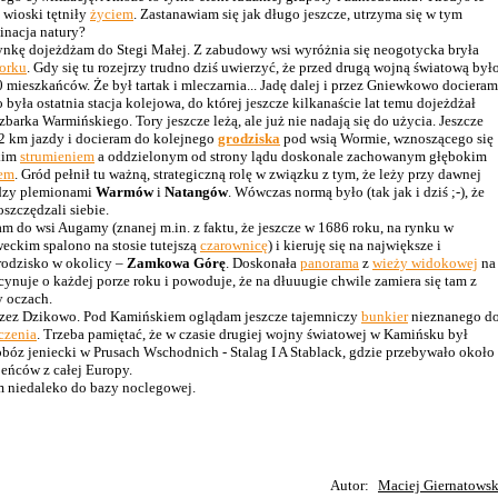
e wioski tętniły
życiem
. Zastanawiam się jak długo jeszcze, utrzyma się w tym
inacja natury?
ynkę dojeżdżam do Stegi Małej. Z zabudowy wsi wyróżnia się neogotycka bryła
orku
. Gdy się tu rozejrzy trudno dziś uwierzyć, że przed drugą wojną światową był
 mieszkańców. Że był tartak i mleczarnia... Jadę dalej i przez Gniewkowo docieram
o była ostatnia stacja kolejowa, do której jeszcze kilkanaście lat temu dojeżdżał
zbarka Warmińskiego. Tory jeszcze leżą, ale już nie nadają się do użycia. Jeszcze
 2 km jazdy i docieram do kolejnego
grodziska
pod wsią Wormie, wznoszącego się
kim
strumieniem
a oddzielonym od strony lądu doskonale zachowanym głębokim
em
. Gród pełnił tu ważną, strategiczną rolę w związku z tym, że leży przy dawnej
dzy plemionami
Warmów
i
Natangów
. Wówczas normą było (tak jak i dziś ;-), że
oszczędzali siebie.
m do wsi Augamy (znanej m.in. z faktu, że jeszcze w 1686 roku, na rynku w
eckim spalono na stosie tutejszą
czarownicę
) i kieruję się na największe i
rodzisko w okolicy –
Zamkowa Górę
. Doskonała
panorama
z
wieży widokowej
na
scynuje o każdej porze roku i powoduje, że na dłuuugie chwile zamiera się tam z
y oczach.
przez Dzikowo. Pod Kamińskiem oglądam jeszcze tajemniczy
bunkier
nieznanego d
czenia
. Trzeba pamiętać, że w czasie drugiej wojny światowej w Kamińsku był
bóz jeniecki w Prusach Wschodnich - Stalag I A Stablack, gdzie przebywało około
jeńców z całej Europy.
m niedaleko do bazy noclegowej.
Autor:
Maciej Giernatowsk