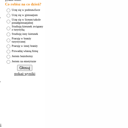
Co robisz na co dzień?
Uczę się w podstawówce
Uczę się w gimnazjum
o
Uczę się w liceum/szkole
ponadgimnazjalnej
Studiuję kierunek związany
z turystyką
Studiuję inny kierunek
Pracuję w branży
turystycznej
Pracuję w innej branży
Prowadzę własną firmę
Jestem bezrobotny
Jestem na emeryturze
pokaż wyniki
o
i