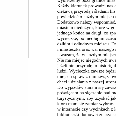
wybierzemy poza granice miasta
Każdy kierunek prowadzi nas 
ciekawą przyrodą i śladami his
powiedzieć o każdym miejscu 
Dodatkowo należy wspomnieć, ż
miastem niedużym, które w go
jednego końca na drugi, co spr
wycieczkę, po niedługim czas
dzikim i odludnym miejscu. Do
i miasteczka oraz wsi naszego 
Uważam, że w każdym miejscu
Nie ma miejsc niegodnych uwa
jeżeli nie przyrodę to historię
ludzi. Wycieczka zawsze będzi
miejsc i spraw z nim związanyc
chęci i działania z naszej stron
Do wyjazdów staram się zawsz
poświęcam na ślęczenie nad m
turystycznymi, aby uzyskać jak
którą mam się zamiar wybrać. 
w internecie czy wycinkach z 
biblioteczki domowej zdarza si