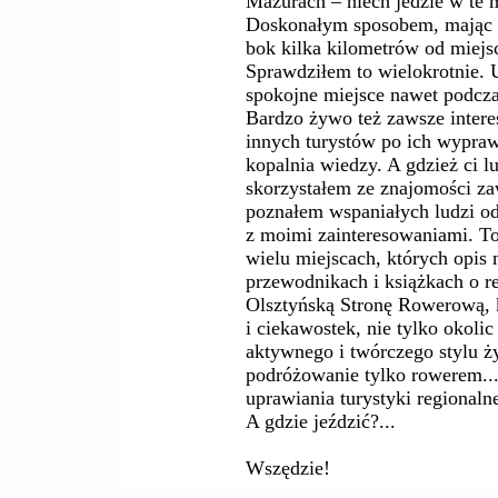
Mazurach – niech jedzie w te m
Doskonałym sposobem, mając ro
bok kilka kilometrów od miejs
Sprawdziłem to wielokrotnie. U
spokojne miejsce nawet podcza
Bardzo żywo też zawsze interes
innych turystów po ich wypraw
kopalnia wiedzy. A gdzież ci lu
skorzystałem ze znajomości za
poznałem wspaniałych ludzi odd
z moimi zainteresowaniami. To
wielu miejscach, których opis
przewodnikach i książkach o reg
Olsztyńską Stronę Rowerową, k
i ciekawostek, nie tylko okoli
aktywnego i twórczego stylu ż
podróżowanie tylko rowerem..
uprawiania turystyki regionalne
A gdzie jeździć?...
Wszędzie!