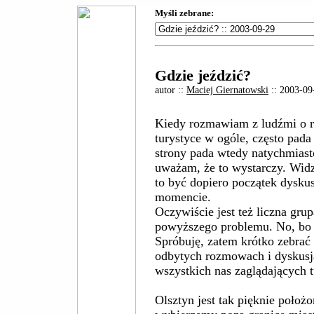
Myśli zebrane:
Gdzie jeździć?
autor ::
Maciej Giernatowski
:: 2003-09
Kiedy rozmawiam z ludźmi o r
turystyce w ogóle, często pada
strony pada wtedy natychmias
uważam, że to wystarczy. Wid
to być dopiero początek dyskus
momencie.
Oczywiście jest też liczna grup
powyższego problemu. No, bo 
Spróbuję, zatem krótko zebrać 
odbytych rozmowach i dyskusja
wszystkich nas zaglądających 
Olsztyn jest tak pięknie położo