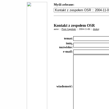
Myśli zebrane:
Kontakt z zespołem OSR
autor ::
Piotr Gapiński
:: 2004-11-06 ::
drukuj
temat:
imię,
nazwisko:
e-mail:
wiadomość: