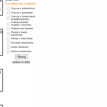
Co robisz na co dzień?
Uczę się w podstawówce
Uczę się w gimnazjum
Uczę się w liceum/szkole
ponadgimnazjalnej
Studiuję kierunek
związany z turystyką
Studiuję inny kierunek
Pracuję w branży
turystycznej
Pracuję w innej branży
Prowadzę własną firmę
Jestem bezrobotny
Jestem na emeryturze
pokaż wyniki