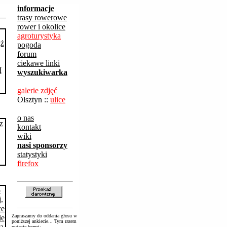
informacje
trasy rowerowe
rower i okolice
agroturystyka
pogoda
forum
ciekawe linki
wyszukiwarka
galerie zdjęć
Olsztyn ::
ulice
o nas
kontakt
wiki
nasi sponsorzy
statystyki
firefox
Zapraszamy do oddania głosu w
poniższej ankiecie... Tym razem
pytanie brzmi: