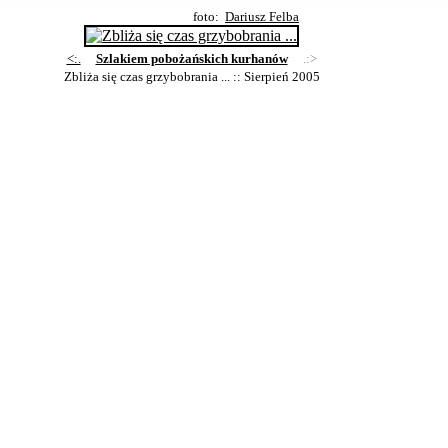
foto:
Dariusz Felba
<:.
Szlakiem pobożańskich kurhanów
.:>
Zbliża się czas grzybobrania ...
:: Sierpień 2005