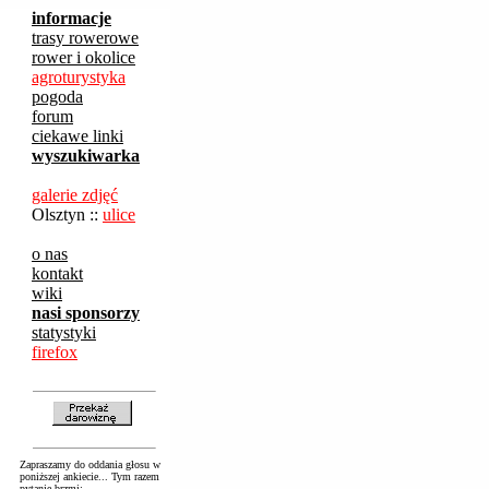
informacje
trasy rowerowe
rower i okolice
agroturystyka
pogoda
forum
ciekawe linki
wyszukiwarka
galerie zdjęć
Olsztyn ::
ulice
o nas
kontakt
wiki
nasi sponsorzy
statystyki
firefox
Zapraszamy do oddania głosu w
poniższej ankiecie... Tym razem
pytanie brzmi: