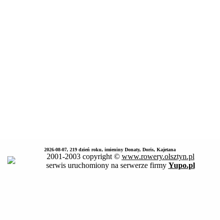
2026-08-07, 219 dzień roku, imieniny Donaty, Doris, Kajetana
2001-2003 copyright ©
www.rowery.olsztyn.pl
serwis uruchomiony na serwerze firmy
Yupo.pl