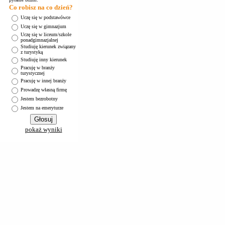
Co robisz na co dzień?
Uczę się w podstawówce
Uczę się w gimnazjum
Uczę się w liceum/szkole
ponadgimnazjalnej
Studiuję kierunek związany
z turystyką
Studiuję inny kierunek
Pracuję w branży
turystycznej
Pracuję w innej branży
Prowadzę własną firmę
Jestem bezrobotny
Jestem na emeryturze
pokaż wyniki