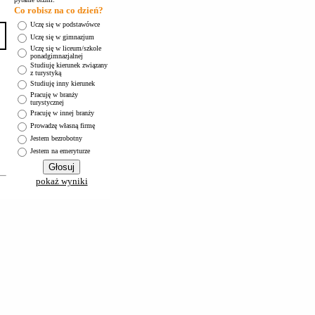
Co robisz na co dzień?
Uczę się w podstawówce
Uczę się w gimnazjum
Uczę się w liceum/szkole
ponadgimnazjalnej
Studiuję kierunek związany
z turystyką
Studiuję inny kierunek
Pracuję w branży
turystycznej
Pracuję w innej branży
Prowadzę własną firmę
Jestem bezrobotny
Jestem na emeryturze
pokaż wyniki