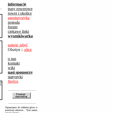
informacje
trasy rowerowe
rower i okolice
agroturystyka
pogoda
forum
ciekawe linki
wyszukiwarka
galerie zdjęć
Olsztyn ::
ulice
o nas
kontakt
wiki
nasi sponsorzy
statystyki
firefox
Zapraszamy do oddania głosu w
poniższej ankiecie... Tym razem
pytanie brzmi: