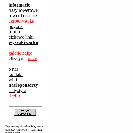
informacje
trasy rowerowe
rower i okolice
agroturystyka
pogoda
forum
ciekawe linki
wyszukiwarka
galerie zdjęć
Olsztyn ::
ulice
o nas
kontakt
wiki
nasi sponsorzy
statystyki
firefox
Zapraszamy do oddania głosu w
poniższej ankiecie... Tym razem
pytanie brzmi: