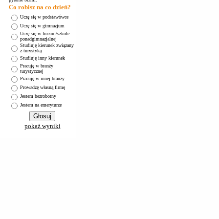
Co robisz na co dzień?
Uczę się w podstawówce
Uczę się w gimnazjum
Uczę się w liceum/szkole
ponadgimnazjalnej
Studiuję kierunek związany
z turystyką
Studiuję inny kierunek
Pracuję w branży
turystycznej
Pracuję w innej branży
Prowadzę własną firmę
Jestem bezrobotny
Jestem na emeryturze
pokaż wyniki