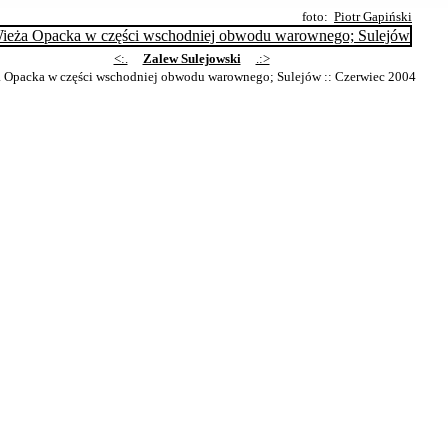
foto:
Piotr Gapiński
<:.
Zalew Sulejowski
.:>
 Opacka w części wschodniej obwodu warownego; Sulejów
:: Czerwiec 2004