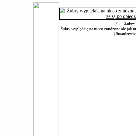
<:.
Zalew 
Żubry wyglądają na nieco znudzone ale jak mi
:-) Smardzewic