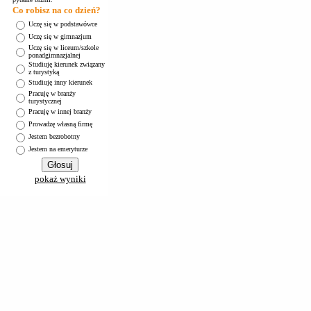
Co robisz na co dzień?
Uczę się w podstawówce
Uczę się w gimnazjum
Uczę się w liceum/szkole
ponadgimnazjalnej
Studiuję kierunek związany
z turystyką
Studiuję inny kierunek
Pracuję w branży
turystycznej
Pracuję w innej branży
Prowadzę własną firmę
Jestem bezrobotny
Jestem na emeryturze
pokaż wyniki