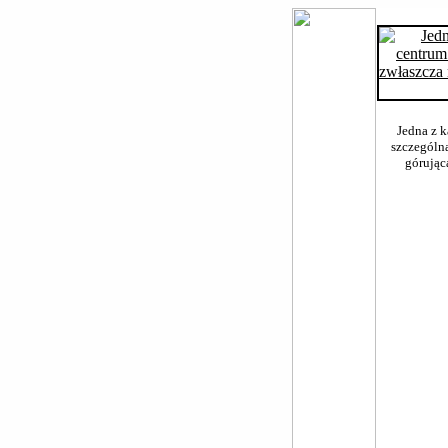
Jedna z k
szczególną
górując