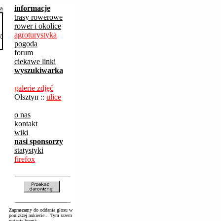
informacje
ba
trasy rowerowe
rower i okolice
agroturystyka
pogoda
forum
ciekawe linki
wyszukiwarka
galerie zdjęć
Olsztyn ::
ulice
o nas
kontakt
wiki
nasi sponsorzy
statystyki
firefox
Zapraszamy do oddania głosu w
poniższej ankiecie... Tym razem
pytanie brzmi: