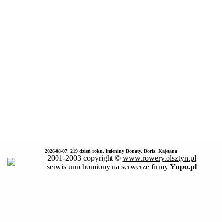
2026-08-07, 219 dzień roku, imieniny Donaty, Doris, Kajetana
2001-2003 copyright ©
www.rowery.olsztyn.pl
serwis uruchomiony na serwerze firmy
Yupo.pl