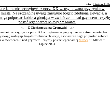
foto:
Dariusz Fel
<:.
Z Ciechanowa na Grunwald
.:>
amienic secesyjnych z pocz. XX w. usytuowana przy rynku w centrum miasta. Na
 uwagę zasługuje bogato zdobiona elewacja, a zwłaszcza naga półpostać kobieca
a w zwieńczeniu nad gzymsem - czyżby postać legendarnej
Mławy
? :: Mława
::
Lipiec 2004