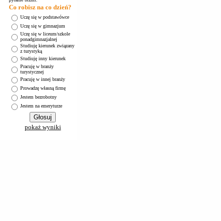
Co robisz na co dzień?
Uczę się w podstawówce
Uczę się w gimnazjum
Uczę się w liceum/szkole
ponadgimnazjalnej
Studiuję kierunek związany
z turystyką
Studiuję inny kierunek
Pracuję w branży
turystycznej
Pracuję w innej branży
Prowadzę własną firmę
Jestem bezrobotny
Jestem na emeryturze
pokaż wyniki