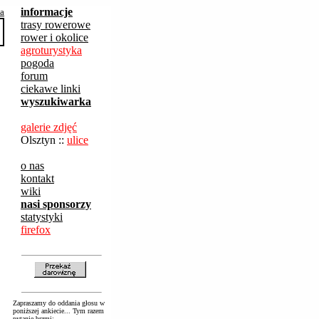
informacje
ba
trasy rowerowe
rower i okolice
agroturystyka
pogoda
forum
ciekawe linki
wyszukiwarka
galerie zdjęć
Olsztyn ::
ulice
o nas
kontakt
wiki
nasi sponsorzy
statystyki
firefox
Zapraszamy do oddania głosu w
poniższej ankiecie... Tym razem
pytanie brzmi: