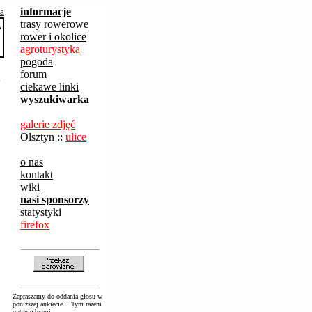
informacje
ba
trasy rowerowe
rower i okolice
agroturystyka
pogoda
forum
k
ciekawe linki
wyszukiwarka
galerie zdjęć
Olsztyn ::
ulice
o nas
kontakt
wiki
nasi sponsorzy
statystyki
firefox
Zapraszamy do oddania głosu w
poniższej ankiecie... Tym razem
pytanie brzmi: