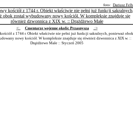
foto:
Dariusz Fel
<:.
Cmentarze wojenne okolic Przasnysza
.:>
ościół z 1744 r. Obiekt właściwie nie pełni już funkcji sakralnych, ponieważ obo
udowany nowy kościół. W kompleksie znajduje się również dzwonnica z XIX w. ::
Drążdżewo Małe
:: Styczeń 2005