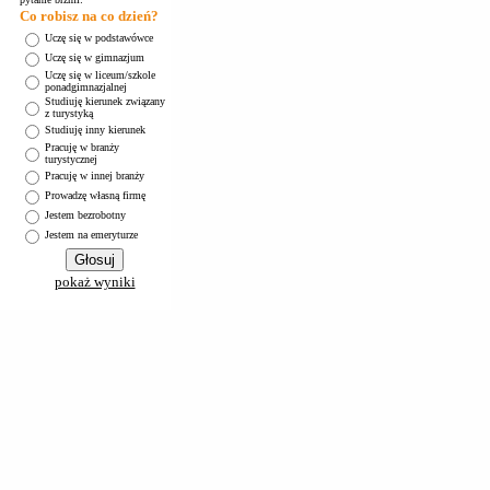
Co robisz na co dzień?
Uczę się w podstawówce
Uczę się w gimnazjum
Uczę się w liceum/szkole
ponadgimnazjalnej
Studiuję kierunek związany
z turystyką
Studiuję inny kierunek
Pracuję w branży
turystycznej
Pracuję w innej branży
Prowadzę własną firmę
Jestem bezrobotny
Jestem na emeryturze
pokaż wyniki