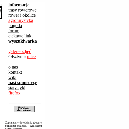
informacje
ki
trasy rowerowe
rower i okolice
agroturystyka
pogoda
forum
ciekawe linki
wyszukiwarka
galerie zdjęć
Olsztyn ::
ulice
o nas
kontakt
wiki
nasi sponsorzy
statystyki
firefox
Zapraszamy do oddania głosu w
poniższej ankiecie... Tym razem
pytanie brzmi: