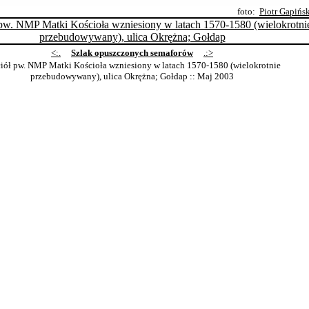
foto:
Piotr Gapińs
<:.
Szlak opuszczonych semaforów
.:>
iół pw. NMP Matki Kościoła wzniesiony w latach 1570-1580 (wielokrotnie
przebudowywany), ulica Okrężna; Gołdap
:: Maj 2003