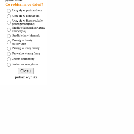
Co robisz na co dzień?
Uczę się w podstawówce
Uczę się w gimnazjum
Uczę się w liceum/szkole
ponadgimnazjalnej
Studiuję kierunek związany
z turystyką
Studiuję inny kierunek
Pracuję w branży
turystycznej
Pracuję w innej branży
Prowadzę własną firmę
Jestem bezrobotny
Jestem na emeryturze
pokaż wyniki