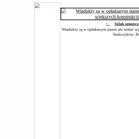
<:.
Szlak opuszc
Wiadukty są w opłakanym stanie ale widać w
Stańczyków; B