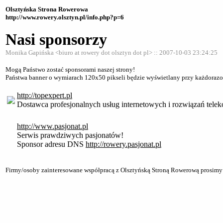
Olsztyńska Strona Rowerowa
http://www.rowery.olsztyn.pl/info.php?p=6
Nasi sponsorzy
Monika Gapińska <biuro at rowery dot olsztyn dot pl> :: 2007-10-03 23:24:25
Mogą Państwo zostać sponsorami naszej strony!
Państwa banner o wymiarach 120x50 pikseli będzie wyświetlany przy każdoraz
http://topexpert.pl
Dostawca profesjonalnych usług internetowych i rozwiązań tele
http://www.pasjonat.pl
Serwis prawdziwych pasjonatów!
Sponsor adresu DNS
http://rowery.pasjonat.pl
Firmy/osoby zainteresowane współpracą z Olsztyńską Stroną Rowerową prosimy