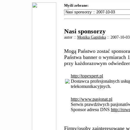
Myśli zebrane:
Nasi sponsorzy
autor ::
Monika Gapińska
:: 2007-10-03
Mogą Państwo zostać sponsoram
Państwa banner o wymiarach 1
przy każdorazowym odwiedzen
http://topexpert.pl
Dostawca profesjonalnych usług
telekomunikacyjnych.
http://www.pasjonat.pl
Serwis prawdziwych pasjonató
Sponsor adresu DNS
http://row
Firmy/osoby zainteresowane ws