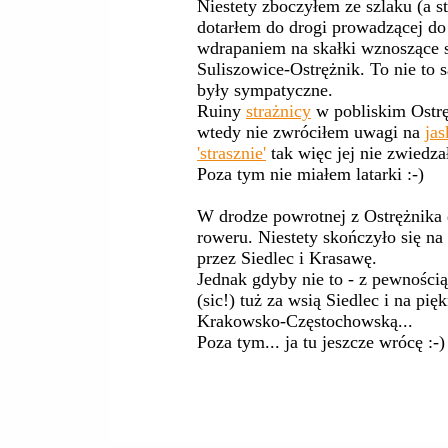
Niestety zboczyłem ze szlaku (a st
dotarłem do drogi prowadzącej do
wdrapaniem na skałki wznoszące si
Suliszowice-Ostrężnik. To nie to
były sympatyczne.
Ruiny
strażnicy
w pobliskim Ostrę
wtedy nie zwróciłem uwagi na
jas
'strasznie'
tak więc jej nie zwiedza
Poza tym nie miałem latarki :-)
W drodze powrotnej z Ostrężnika 
roweru. Niestety skończyło się na
przez Siedlec i Krasawę.
Jednak gdyby nie to - z pewności
(sic!) tuż za wsią Siedlec i na pi
Krakowsko-Częstochowską...
Poza tym... ja tu jeszcze wrócę :-)