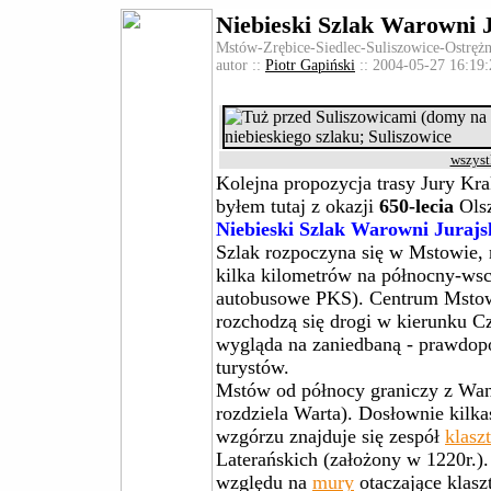
Niebieski Szlak Warowni 
Mstów-Zrębice-Siedlec-Suliszowice-Ostrężn
autor ::
Piotr Gapiński
:: 2004-05-27 16:19:
wszyst
Kolejna propozycja trasy Jury K
byłem tutaj z okazji
650-lecia
Olsz
Niebieski Szlak Warowni Jurajs
Szlak rozpoczyna się w Mstowie, 
kilka kilometrów na północny-wsc
autobusowe PKS). Centrum Mstowa
rozchodzą się drogi w kierunku C
wygląda na zaniedbaną - prawdopo
turystów.
Mstów od północy graniczy z Wa
rozdziela Warta). Dosłownie kilka
wzgórzu znajduje się zespół
klasz
Laterańskich (założony w 1220r.)
względu na
mury
otaczające klasz