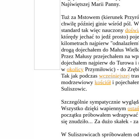
Najświętszej Marii Panny.
Tuż za Mstowem (kierunek Przyrów
chwilę później ginie wśród pól. W
standard tak więc nauczony
doświ
którędy jechać to jedź prosto) poj
kilometrach najpierw "odnalazłem"
drogą dojechałem do Małus Wielk
Przez Małusy przejechałem na wpro
dojechałem najpierw do Turowa i 
w
okolicy
Przymiłowic) - do Zrębi
Tak jak podczas
wcześniejszej
tra
modrzewiowy
kościół
i pojechał
Suliszowic.
Szczególnie sympatycznie wygląda
Wszystko dzięki wapiennym
osta
początku próbowałem wdrapywać si
się znudziło... Za dużo skałek - za
W Suliszowicach spróbowałem odn