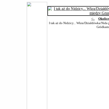
<:.
Okolic
I tak aż do Nidzicy... Wkra/Działdówka/Nida 
Gródkam