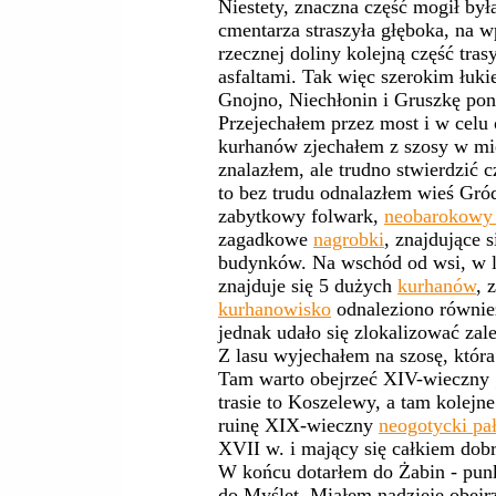
Niestety, znaczna część mogił był
cmentarza straszyła głęboka, na w
rzecznej doliny kolejną część tra
asfaltami. Tak więc szerokim łuk
Gnojno, Niechłonin i Gruszkę po
Przejechałem przez most i w celu
kurhanów zjechałem z szosy w m
znalazłem, ale trudno stwierdzić 
to bez trudu odnalazłem wieś Gród
zabytkowy folwark,
neobarokowy 
zagadkowe
nagrobki
, znajdujące 
budynków. Na wschód od wsi, w l
znajduje się 5 dużych
kurhanów
, 
kurhanowisko
odnaleziono równie
jednak udało się zlokalizować zale
Z lasu wyjechałem na szosę, któr
Tam warto obejrzeć XIV-wieczny
trasie to Koszelewy, a tam kolejn
ruinę XIX-wieczny
neogotycki pa
XVII w. i mający się całkiem dob
W końcu dotarłem do Żabin - punkt
do Myślęt. Miałem nadzieję obejr