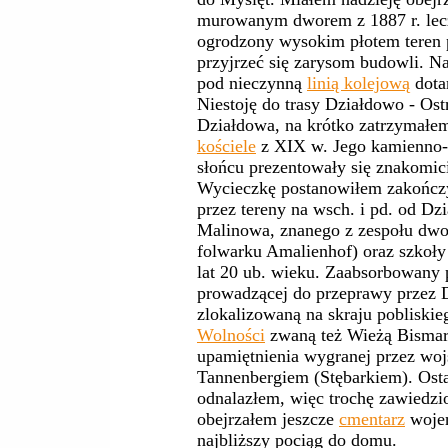
murowanym dworem z 1887 r. lecz 
ogrodzony wysokim płotem teren 
przyjrzeć się zarysom budowli. N
pod nieczynną
linią kolejową
dotar
Niestoję do trasy Działdowo - Os
Działdowa, na krótko zatrzymałem
kościele
z XIX w. Jego kamienno
słońcu prezentowały się znakomic
Wycieczkę postanowiłem zakończyć
przez tereny na wsch. i pd. od D
Malinowa, znanego z zespołu dw
folwarku Amalienhof) oraz szkoły 
lat 20 ub. wieku. Zaabsorbowany 
prowadzącej do przeprawy przez 
zlokalizowaną na skraju pobliskie
Wolności
zwaną też Wieżą Bismar
upamiętnienia wygranej przez woj
Tannenbergiem (Stębarkiem). Osta
odnalazłem, więc trochę zawiedz
obejrzałem jeszcze
cmentarz
wojen
najbliższy pociąg do domu.