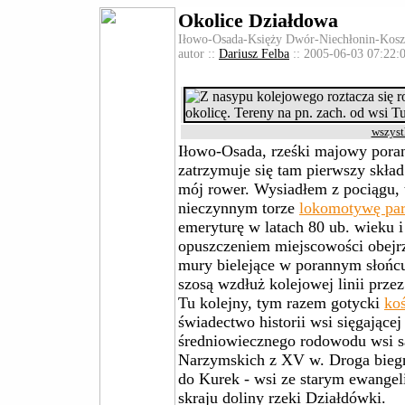
Okolice Działdowa
Iłowo-Osada-Księży Dwór-Niechłonin-Kos
autor ::
Dariusz Felba
:: 2005-06-03 07:22:0
wszyst
Iłowo-Osada, rześki majowy poran
zatrzymuje się tam pierwszy skład
mój rower. Wysiadłem z pociągu, 
nieczynnym torze
lokomotywę pa
emeryturę w latach 80 ub. wieku i
opuszczeniem miejscowości obej
mury bielejące w porannym słońcu
szosą wzdłuż kolejowej linii prz
Tu kolejny, tym razem gotycki
koś
świadectwo historii wsi sięgając
średniowiecznego rodowodu wsi s
Narzymskich z XV w. Droga biegn
do Kurek - wsi ze starym ewang
skraju doliny rzeki Działdówki.