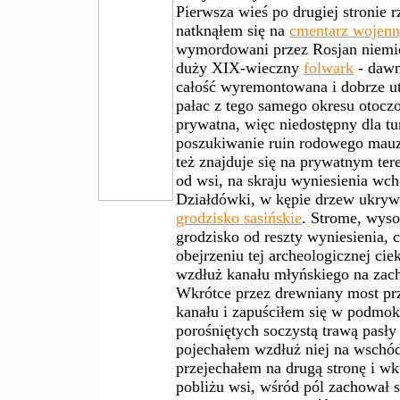
Pierwsza wieś po drugiej stronie 
natknąłem się na
cmentarz wojen
wymordowani przez Rosjan niemie
duży XIX-wieczny
folwark
- dawn
całość wyremontowana i dobrze ut
pałac z tego samego okresu otocz
prywatna, więc niedostępny dla tu
poszukiwanie ruin rodowego mauz
też znajduje się na prywatnym te
od wsi, na skraju wyniesienia w
Działdówki, w kępie drzew ukryw
grodzisko sasińskie
. Strome, wys
grodzisko od reszty wyniesienia, 
obejrzeniu tej archeologicznej ci
wzdłuż kanału młyńskiego na zac
Wkrótce przez drewniany most prz
kanału i zapuściłem się w podmo
porośniętych soczystą trawą pasły 
pojechałem wzdłuż niej na wschó
przejechałem na drugą stronę i w
pobliżu wsi, wśród pól zachował 