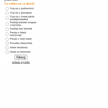
Co robisz na co dzień?
Uczę się w podstawówce
Uczę się w gimnazjum
Uczę się w liceum/szkole
ponadgimnazjalnej
Studiuję kierunek związany
z turystyką
Studiuję inny kierunek
Pracuję w branży
turystycznej
Pracuję w innej branży
Prowadzę własną firmę
Jestem bezrobotny
Jestem na emeryturze
pokaż wyniki