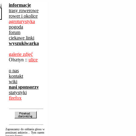
informacje
ki
trasy rowerowe
rower i okolice
agroturystyka
pogoda
forum
ciekawe linki
wyszukiwarka
galerie zdjęć
Olsztyn ::
ulice
o nas
kontakt
wiki
nasi sponsorzy
statystyki
firefox
Zapraszamy do oddania głosu w
poniższej ankiecie... Tym razem
pytanie brzmi: