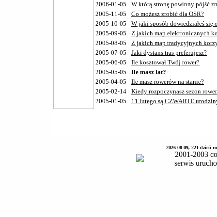
2006-01-05
W którą stronę powinny pójść 
2005-11-05
Co możesz zrobić dla OSR?
2005-10-05
W jaki sposób dowiedziałeś się 
2005-09-05
Z jakich map elektronicznych ko
2005-08-05
Z jakich map tradycyjnych korz
2005-07-05
Jaki dystans tras preferujesz?
2005-06-05
Ile kosztował Twój rower?
2005-05-05
Ile masz lat?
2005-04-05
Ile masz rowerów na stanie?
2005-02-14
Kiedy rozpoczynasz sezon rowe
2005-01-05
11.lutego są CZWARTE urodzin
2026-08-09, 221 dzień 
2001-2003 co
serwis uruch