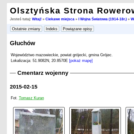
Olsztyńska Strona Rowero
Jesteś tutaj:
Witaj!
»
Ciekawe miejsca
»
I Wojna Światowa (1914-18r.)
»
W
Głuchów
Województwo mazowieckie, powiat grójecki, gmina Grójec.
Lokalizacja: 51.9082N, 20.8570E
[pokaż mapę]
Cmentarz wojenny
2015-02-15
Fot.
Tomasz Kuran