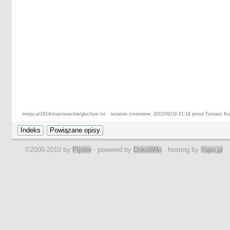
miejsca/1914/mazowieckie/gluchow.txt · ostatnio zmienione: 2015/02/16 21:18 przez Tomasz Ku
©2005-2010 by
Pijoter
· powered by
DokuWiki
· hosting by
Yupo.pl