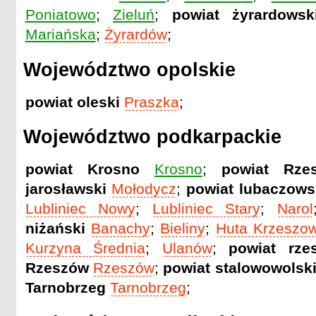
Poniatowo
;
Zieluń
;
powiat żyrardowsk
Mariańska
;
Żyrardów
;
Województwo opolskie
powiat oleski
Praszka
;
Województwo podkarpackie
powiat Krosno
Krosno
;
powiat Rze
jarosławski
Mołodycz
;
powiat lubaczows
Lubliniec Nowy
;
Lubliniec Stary
;
Narol
niżański
Banachy
;
Bieliny
;
Huta Krzeszo
Kurzyna Średnia
;
Ulanów
;
powiat rze
Rzeszów
Rzeszów
;
powiat stalowowolsk
Tarnobrzeg
Tarnobrzeg
;