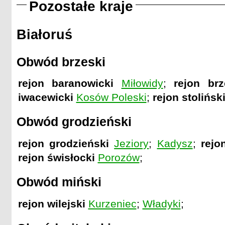
Pozostałe kraje
Białoruś
Obwód brzeski
rejon baranowicki
Miłowidy
;
rejon brz
iwacewicki
Kosów Poleski
;
rejon stolińsk
Obwód grodzieński
rejon grodzieński
Jeziory
;
Kadysz
;
rejo
rejon świsłocki
Porozów
;
Obwód miński
rejon wilejski
Kurzeniec
;
Władyki
;