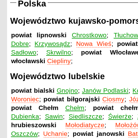
Polska
Województwo kujawsko-pomors
powiat lipnowski
Chrostkowo
;
Tłucho
Dobre
;
Krzywosądz
;
Nowa Wieś
;
powiat
Sadłowo
;
Skrwilno
;
powiat Włocław
włocławski
Ciepliny
;
Województwo lubelskie
powiat bialski
Gnojno
;
Janów Podlaski
;
K
Woroniec
;
powiat biłgorajski
Ciosmy
;
Jó
powiat Chełm
Chełm
;
powiat chełm
Dubienka
;
Sawin
;
Siedliszcze
;
Świerże
;
hrubieszowski
Mołodiatycze
;
Mołożó
Oszczów
;
Uchanie
;
powiat janowski
Bat