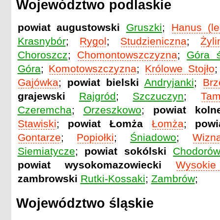
Województwo podlaskie
powiat augustowski
Gruszki
;
Hanus (le
Krasnybór
;
Rygol
;
Studzieniczna
;
Żyli
Choroszcz
;
Chomontowszczyzna
;
Góra 
Góra
;
Komotowszczyzna
;
Królowe Stojło
Gajówka
;
powiat bielski
Andryjanki
;
Brz
grajewski
Rajgród
;
Szczuczyn
;
Ta
Czeremcha
;
Orzeszkowo
;
powiat koln
Stawiski
;
powiat Łomża
Łomża
;
powi
Gontarze
;
Popiołki
;
Śniadowo
;
Wizn
Siemiatycze
;
powiat sokólski
Chodoró
powiat wysokomazowiecki
Wysokie
zambrowski
Rutki-Kossaki
;
Zambrów
;
Województwo śląskie