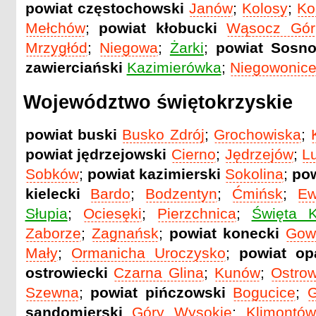
powiat częstochowski
Janów
;
Kolosy
;
Ko
Mełchów
;
powiat kłobucki
Wąsocz Gór
Mrzygłód
;
Niegowa
;
Żarki
;
powiat Sosno
zawierciański
Kazimierówka
;
Niegowonic
Województwo świętokrzyskie
powiat buski
Busko Zdrój
;
Grochowiska
;
powiat jędrzejowski
Cierno
;
Jędrzejów
;
L
Sobków
;
powiat kazimierski
Sokolina
;
pow
kielecki
Bardo
;
Bodzentyn
;
Ćmińsk
;
Ew
Słupia
;
Ociesęki
;
Pierzchnica
;
Święta K
Zaborze
;
Zagnańsk
;
powiat konecki
Gow
Mały
;
Ormanicha Uroczysko
;
powiat op
ostrowiecki
Czarna Glina
;
Kunów
;
Ostrow
Szewna
;
powiat pińczowski
Bogucice
;
G
sandomierski
Góry Wysokie
;
Klimontów