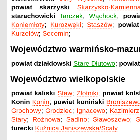
powiat skarżyski
Skarżysko-Kamienn
starachowicki
Tarczek
;
Wąchock
;
powi
Koniemłoty
;
Kurozwęki
;
Staszów
;
powiat
Kurzelów
;
Secemin
;
Województwo warmińsko-mazur
powiat działdowski
Stare Dłutowo
;
powiat
Województwo wielkopolskie
powiat kaliski
Staw
;
Złotniki
;
powiat kols
Konin
Konin
;
powiat koniński
Broniszew
Grochowy
;
Grodziec
;
Ignacewo
;
Kazimierz
Stary
;
Rożnowa
;
Sadlno
;
Sławoszewo
;
S
turecki
Kuźnica Janiszewska/Scały