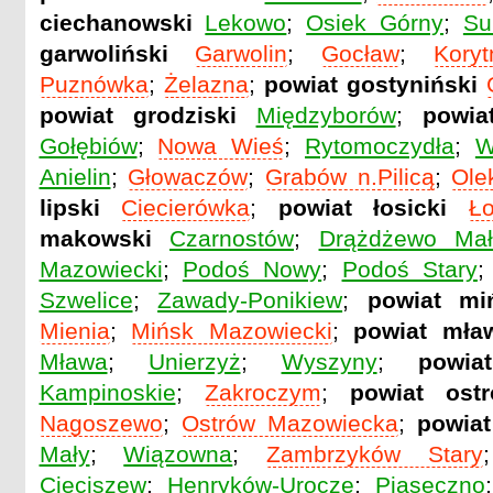
ciechanowski
Lekowo
;
Osiek Górny
;
Su
garwoliński
Garwolin
;
Gocław
;
Koryt
Puznówka
;
Żelazna
;
powiat gostyniński
powiat grodziski
Międzyborów
;
powia
Gołębiów
;
Nowa Wieś
;
Rytomoczydła
;
W
Anielin
;
Głowaczów
;
Grabów n.Pilicą
;
Ole
lipski
Ciecierówka
;
powiat łosicki
Ło
makowski
Czarnostów
;
Drążdżewo Mał
Mazowiecki
;
Podoś Nowy
;
Podoś Stary
Szwelice
;
Zawady-Ponikiew
;
powiat mi
Mienia
;
Mińsk Mazowiecki
;
powiat mła
Mława
;
Unierzyż
;
Wyszyny
;
powia
Kampinoskie
;
Zakroczym
;
powiat ostr
Nagoszewo
;
Ostrów Mazowiecka
;
powiat
Mały
;
Wiązowna
;
Zambrzyków Stary
Cieciszew
;
Henryków-Urocze
;
Piaseczno