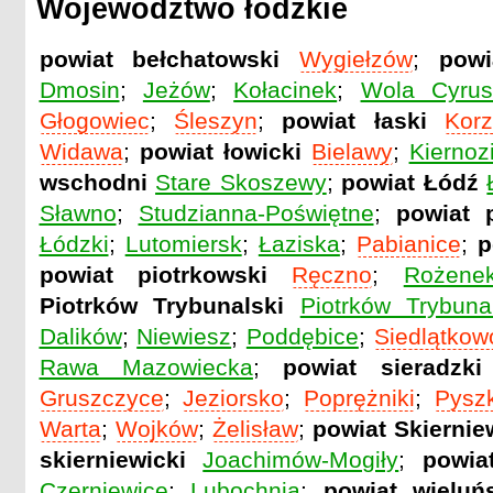
Województwo łódzkie
powiat bełchatowski
Wygiełzów
;
powi
Dmosin
;
Jeżów
;
Kołacinek
;
Wola Cyru
Głogowiec
;
Śleszyn
;
powiat łaski
Kor
Widawa
;
powiat łowicki
Bielawy
;
Kiernoz
wschodni
Stare Skoszewy
;
powiat Łódź
Sławno
;
Studzianna-Poświętne
;
powiat p
Łódzki
;
Lutomiersk
;
Łaziska
;
Pabianice
;
p
powiat piotrkowski
Ręczno
;
Rożene
Piotrków Trybunalski
Piotrków Trybuna
Dalików
;
Niewiesz
;
Poddębice
;
Siedlątkow
Rawa Mazowiecka
;
powiat sieradzki
Gruszczyce
;
Jeziorsko
;
Poprężniki
;
Pysz
Warta
;
Wojków
;
Żelisław
;
powiat Skiernie
skierniewicki
Joachimów-Mogiły
;
powia
Czerniewice
;
Lubochnia
;
powiat wieluń