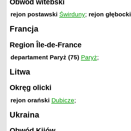
Obwód witebski
rejon postawski
Świrduny
;
rejon głębocki
Francja
Region Île-de-France
departament Paryż (75)
Paryż
;
Litwa
Okręg olicki
rejon orański
Dubicze
;
Ukraina
Obwód Kijów