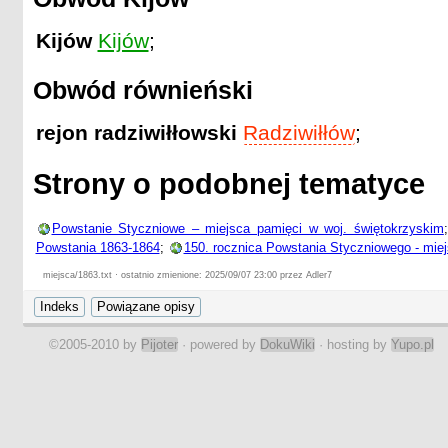
Kijów
Kijów
;
Obwód równieński
rejon radziwiłłowski
Radziwiłłów
;
Strony o podobnej tematyce
Powstanie Styczniowe – miejsca pamięci w woj. świętokrzyskim
Powstania 1863-1864
;
150. rocznica Powstania Styczniowego - mie
miejsca/1863.txt · ostatnio zmienione: 2025/09/07 23:00 przez Adler7
©2005-2010 by
Pijoter
· powered by
DokuWiki
· hosting by
Yupo.pl