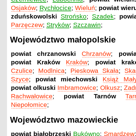
Osjaków
;
Rychłocice
;
Wieluń
;
powiat wier
zduńskowolski
Strońsko
;
Szadek
;
powia
Parzęczew
;
Stryków
;
Szczawin
;
Województwo małopolskie
powiat chrzanowski
Chrzanów
;
powi
powiat Kraków
Kraków
;
powiat krak
Czulice
;
Modlnica
;
Pieskowa Skała
;
Ska
Szyce
;
powiat miechowski
Książ Mał
powiat olkuski
Imbramowice
;
Olkusz
;
Zad
Rachwałowice
;
powiat Tarnów
Tar
Niepołomice
;
Województwo mazowieckie
powiat białobrzeski
Bukówno
;
Smardzew