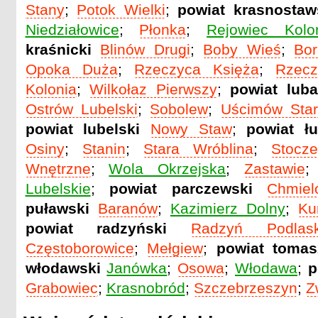
Stany
;
Potok Wielki
;
powiat krasnostaw
Niedziałowice
;
Płonka
;
Rejowiec Kolo
kraśnicki
Blinów Drugi
;
Boby Wieś
;
Bo
Opoka Duża
;
Rzeczyca Księża
;
Rzecz
Kolonia
;
Wilkołaz Pierwszy
;
powiat luba
Ostrów Lubelski
;
Sobolew
;
Uścimów Star
powiat lubelski
Nowy Staw
;
powiat ł
Osiny
;
Stanin
;
Stara Wróblina
;
Stocz
Wnętrzne
;
Wola Okrzejska
;
Zastawie
Lubelskie
;
powiat parczewski
Chmiel
puławski
Baranów
;
Kazimierz Dolny
;
Ku
powiat radzyński
Radzyń Podlask
Częstoborowice
;
Mełgiew
;
powiat tomas
włodawski
Janówka
;
Osowa
;
Włodawa
;
p
Grabowiec
;
Krasnobród
;
Szczebrzeszyn
;
Z