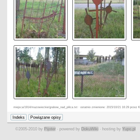
miejsca/1914/mazowieckie/grabow_nad_pilica.txt · ostatnio zmienione: 2015/10/21 16:29 przez 
©2005-2010 by
Pijoter
· powered by
DokuWiki
· hosting by
Yupo.pl