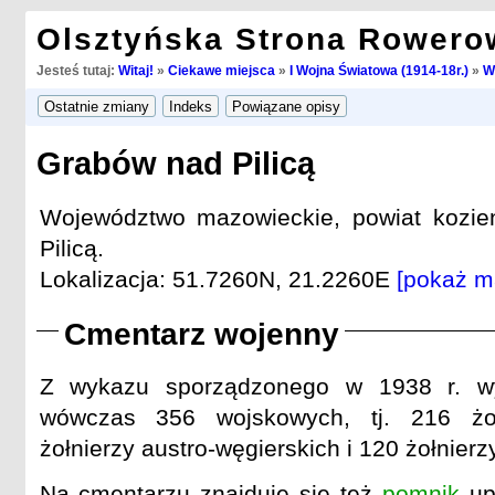
Olsztyńska Strona Rowero
Jesteś tutaj:
Witaj!
»
Ciekawe miejsca
»
I Wojna Światowa (1914-18r.)
»
W
Grabów nad Pilicą
Województwo mazowieckie, powiat kozie
Pilicą.
Lokalizacja: 51.7260N, 21.2260E
[pokaż m
Cmentarz wojenny
Z wykazu sporządzonego w 1938 r. wy
wówczas 356 wojskowych, tj. 216 żoł
żołnierzy austro-węgierskich i 120 żołnierzy
Na cmentarzu znajduje się też
pomnik
up