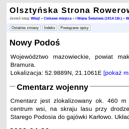
Olsztyńska Strona Rowero
Jesteś tutaj:
Witaj!
»
Ciekawe miejsca
»
I Wojna Światowa (1914-18r.)
»
W
Nowy Podoś
Województwo mazowieckie, powiat mak
Bramura.
Lokalizacja: 52.9889N, 21.1061E
[pokaż m
Cmentarz wojenny
Cmentarz jest zlokalizowany ok. 460 
centrum wsi, na skraju lasu przy drodz
Starego Podosia do gajówki Karłowo. Układ