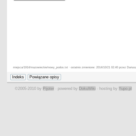
miejsca/1914/mazowieckie/nowy_podos.txt · ostatnio zmienione: 2014/10/21 02:40 przez Darius
©2005-2010 by
Pijoter
· powered by
DokuWiki
· hosting by
Yupo.pl