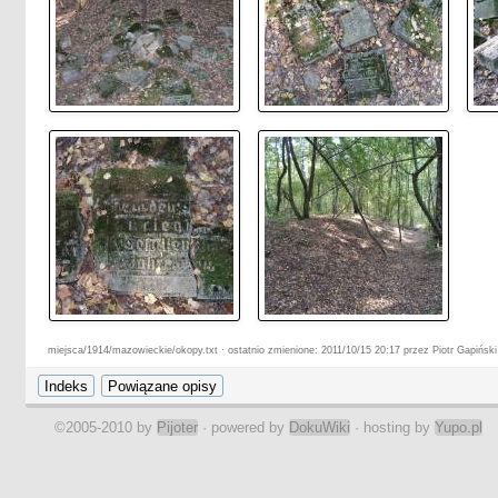
miejsca/1914/mazowieckie/okopy.txt · ostatnio zmienione: 2011/10/15 20:17 przez Piotr Gapiński
©2005-2010 by
Pijoter
· powered by
DokuWiki
· hosting by
Yupo.pl