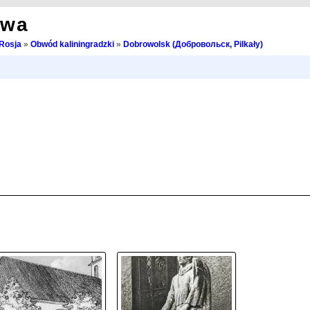
owa
Rosja
»
Obwód kaliningradzki
»
Dobrowolsk (Добровольск, Pilkały)