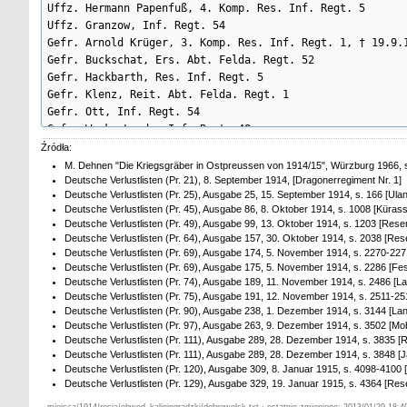
Uffz. Hermann Papenfuß, 4. Komp. Res. Inf. Regt. 5

Uffz. Granzow, Inf. Regt. 54

Gefr. Arnold Krüger, 3. Komp. Res. Inf. Regt. 1, † 19.9.1
Gefr. Buckschat, Ers. Abt. Felda. Regt. 52

Gefr. Hackbarth, Res. Inf. Regt. 5

Gefr. Klenz, Reit. Abt. Felda. Regt. 1

Gefr. Ott, Inf. Regt. 54

Gefr. Wenk, Landw. Inf. Regt. 48

Drag. Friedrich August Erlach, 2. Esk. Drag. Regt. 1

Źródła:
Drag. Albert Kullal, 2. Esk. Drag. Regt. 1

M. Dehnen "Die Kriegsgräber in Ostpreussen von 1914/15", Würzburg 1966, s.
Wehrm. Karl Domi, 8. Komp. Landw. Inf. Regt. 48

Deutsche Verlustlisten (Pr. 21), 8. September 1914, [Dragonerregiment Nr. 1]
Deutsche Verlustlisten (Pr. 25), Ausgabe 25, 15. September 1914, s. 166 [Ul
Wehrm. Karl Eichhorn, 8. Komp. Landw. Inf. Regt. 48

Deutsche Verlustlisten (Pr. 45), Ausgabe 86, 8. Oktober 1914, s. 1008 [Kürass
Wehrm. Franzke, 6. Komp. Landw. Inf. Regt. 48

Deutsche Verlustlisten (Pr. 49), Ausgabe 99, 13. Oktober 1914, s. 1203 [Reser
Wehrm. Karl Hoppe, 7. Komp. Landw. Inf. Regt. 48

Deutsche Verlustlisten (Pr. 64), Ausgabe 157, 30. Oktober 1914, s. 2038 [Re
Wehrm. Martin Peschkin, 8. Komp. Landw. Inf. Regt. 48

Deutsche Verlustlisten (Pr. 69), Ausgabe 174, 5. November 1914, s. 2270-227
Wehrm. Hermann Strehmel, 8. Komp. Landw. Inf. Regt. 48

Deutsche Verlustlisten (Pr. 69), Ausgabe 175, 5. November 1914, s. 2286 [F
Deutsche Verlustlisten (Pr. 74), Ausgabe 189, 11. November 1914, s. 2486 [L
Wehrm. Aloisius Grzella, 9. Komp. Res. Inf. Regt. 5

Deutsche Verlustlisten (Pr. 75), Ausgabe 191, 12. November 1914, s. 2511-25
Wehrm. Karl Perlik, 6 Komp. Landw. Inf. Regt. 24

Deutsche Verlustlisten (Pr. 90), Ausgabe 238, 1. Dezember 1914, s. 3144 [La
Wehrm. Karl Wöller, 7. Komp. Landw. Inf. Regt. 24

Deutsche Verlustlisten (Pr. 97), Ausgabe 263, 9. Dezember 1914, s. 3502 [Mo
Wehrm. Anton Leistikow, 10. Komp. Landw. Inf. Regt. 24

Deutsche Verlustlisten (Pr. 111), Ausgabe 289, 28. Dezember 1914, s. 3835 [R
Wehrm. Mültich, Landw. Inf. Regt. 24

Deutsche Verlustlisten (Pr. 111), Ausgabe 289, 28. Dezember 1914, s. 3848 [
Wehrm. Rühl, Landw. Inf. Regt. 24

Deutsche Verlustlisten (Pr. 120), Ausgabe 309, 8. Januar 1915, s. 4098-4100 
Deutsche Verlustlisten (Pr. 129), Ausgabe 329, 19. Januar 1915, s. 4364 [Res
Wehrm. Gerhardt, Landw. Inf. Regt. 48

Wehrm. Kosse, Landw. Inf. Regt. 48

miejsca/1914/rosja/obwod_kaliningradzki/dobrowolsk.txt · ostatnio zmienione: 2013/01/29 18:4