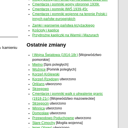
Cmentarze i pomniki wojny obronnej 1939r.
Cmentarze i pomniki IIWŚ 1939-45r.
Cmentarze i pomniki wojenne na terenie Polski i
innych państw europejskich
Zamki i warownie państwa krzyżackiego
Kościoły i kaplice
Przydrożne kapliczki na Warmii i Mazurach
Ostatnie zmiany
a kamieniu
I Wojna Światowa (1914-18r.)
[Województwo
pomorskie]
Mielno
[Spis poległych]
Woźnice
[Pomnik poległych]
Korzeń Królewski
Korzeń Rządowy
utworzono
Orléans
utworzono
Strzegowo
Cmentarze i pomniki walk o utrwalenie granic
(1918-21r.)
[Województwo mazowieckie]
Strzegocin
utworzono
Winnica
utworzono
Domosław
utworzono
Przewodowo Poduchowne
utworzono
Stare Cimochy
[Mogiła wojenna]
Ieper (Ypres)
utworzono