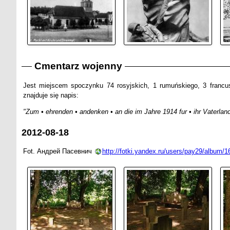
Cmentarz wojenny
Jest miejscem spoczynku 74 rosyjskich, 1 rumuńskiego, 3 francus
znajduje się napis:
"Zum • ehrenden • andenken • an die im Jahre 1914 fur • ihr Vaterland 
2012-08-18
Fot. Андрей Пасевнич
http://fotki.yandex.ru/users/pay29/album/1