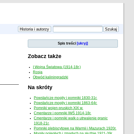
Spis treści
[ukryj]
Zobacz także
I Wojna Światowa (1914-18r.)
Rosja
Obwód kaliningradzki
Na skróty
Powstańcze mogiły i pomniki 1830-31r.
Powstańcze mogiły i pomniki 1863-64r.
Pomniki wojen pruskich XIX w.
Cmentarze i pomniki IWŚ 1914-18r.
Cmentarze i pomniki walk o utrwalenie granic
1918-21r.
Pomniki plebiscytowe na Warmii i Mazurach 1920r.
Mogiły poległych i zmarłych na służbie 1921-39r.