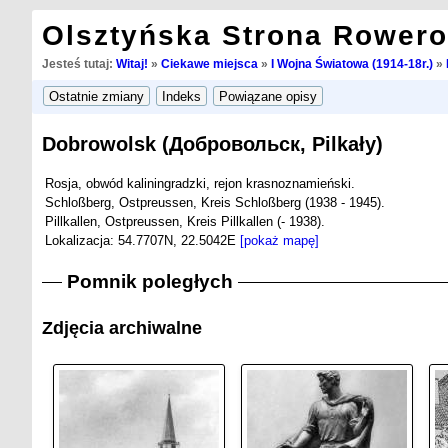
Olsztyńska Strona Rower
Jesteś tutaj:
Witaj!
»
Ciekawe miejsca
»
I Wojna Światowa (1914-18r.)
»
Dobrowolsk (Добровольск, Pilkały)
Rosja, obwód kaliningradzki, rejon krasnoznamieński.
Schloßberg, Ostpreussen, Kreis Schloßberg (1938 - 1945).
Pillkallen, Ostpreussen, Kreis Pillkallen (- 1938).
Lokalizacja: 54.7707N, 22.5042E
[pokaż mapę]
Pomnik poległych
Zdjęcia archiwalne