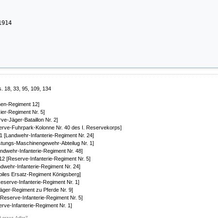
914

 18, 33, 95, 109, 134
anen-Regiment 12]
ier-Regiment Nr. 5]
ve-Jäger-Bataillon Nr. 2]
serve-Fuhrpark-Kolonne Nr. 40 des I. Reservekorps]
1 [Landwehr-Infanterie-Regiment Nr. 24]
estungs-Maschinengewehr-Abteilug Nr. 1]
andwehr-Infanterie-Regiment Nr. 48]
12 [Reserve-Infanterie-Regiment Nr. 5]
ndwehr-Infanterie-Regiment Nr. 24]
biles Ersatz-Regiment Königsberg]
eserve-Infanterie-Regiment Nr. 1]
Jäger-Regiment zu Pferde Nr. 9]
[Reserve-Infanterie-Regiment Nr. 5]
erve-Infanterie-Regiment Nr. 1]
9 przez Adler7