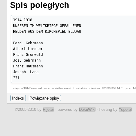
Spis poległych
1914-1918

UNSEREN IM WELTKRIEGE GEFALLENEN

HELDEN AUS DEM KIRCHSPIEL BLUDAU

Ferd. Gehrmann

Albert Lindner

Franz Grunwald

Jos. Gehrmann

Franz Hausmann

Joseph. Lang

???

miejsca/1914/warminsko-mazurskie/bludowo.txt · ostatnio zmienione: 2018/01/06 14:51 przez Ad
Alt-Münsterberg:

???

Franz Zimmermann

©2005-2010 by
Pijoter
· powered by
DokuWiki
· hosting by
Yupo.pl
Jägeritten:

Bernh. Kuhn

Karschau:

Franz Schröter
