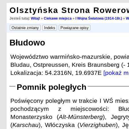
Olsztyńska Strona Rowero
Jesteś tutaj:
Witaj!
»
Ciekawe miejsca
»
I Wojna Światowa (1914-18r.)
»
W
Błudowo
Województwo warmińsko-mazurskie, powiat 
Bludau, Ostpreussen, Kreis Braunsberg (- 
Lokalizacja: 54.2316N, 19.6937E
[pokaż m
Pomnik poległych
Poświęcony poległym w trakcie I WŚ mies
pochodzącym z miejscowości: Bł
Monasterzysko (
Alt-Münsterberg
), Jegryt
(
Karschau
), Włóczyska (
Vierzighuben
), J