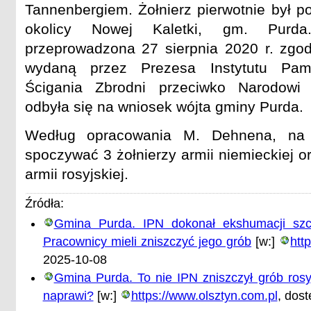
Tannenbergiem. Żołnierz pierwotnie był 
okolicy Nowej Kaletki, gm. Purda
przeprowadzona 27 sierpnia 2020 r. zgod
wydaną przez Prezesa Instytutu Pami
Ścigania Zbrodni przeciwko Narodowi
odbyła się na wniosek wójta gminy Purda.
Według opracowania M. Dehnena, na
spoczywać 3 żołnierzy armii niemieckiej o
armii rosyjskiej.
Źródła:
Gmina Purda. IPN dokonał ekshumacji szcz
Pracownicy mieli zniszczyć jego grób
[w:]
htt
2025-10-08
Gmina Purda. To nie IPN zniszczył grób rosy
naprawi?
[w:]
https://www.olsztyn.com.pl
, dos