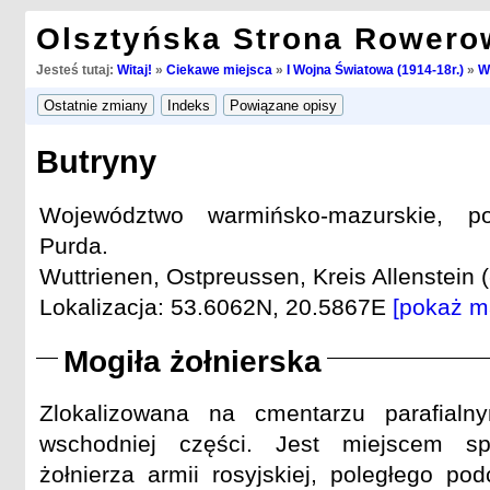
Olsztyńska Strona Rowero
Jesteś tutaj:
Witaj!
»
Ciekawe miejsca
»
I Wojna Światowa (1914-18r.)
»
W
Butryny
Województwo warmińsko-mazurskie, po
Purda.
Wuttrienen, Ostpreussen, Kreis Allenstein (
Lokalizacja: 53.6062N, 20.5867E
[pokaż m
Mogiła żołnierska
Zlokalizowana na cmentarzu parafial
wschodniej części. Jest miejscem s
żołnierza armii rosyjskiej, poległego po