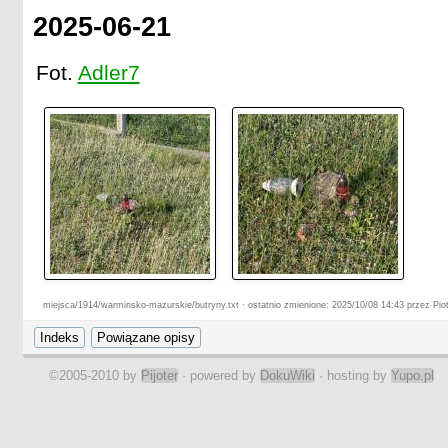
2025-06-21
Fot.
Adler7
miejsca/1914/warminsko-mazurskie/butryny.txt · ostatnio zmienione: 2025/10/08 14:43 przez Piot
©2005-2010 by
Pijoter
· powered by
DokuWiki
· hosting by
Yupo.pl