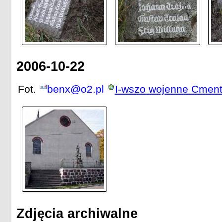
2006-10-22
Fot.
benx@o2.pl
I-wszo wojenne Cment
Zdjęcia archiwalne