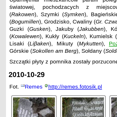
światowej, pochodzacych z miejsc
(
Rakowen
), Szymki (
Symken
), Bagieński
(
Bogumillen
), Grodzisko, Cwaliny (
Gr. Czw
Guzki (
Gusken
), Jakuby (
Jakubben
), Kó
(
Kowalewen
), Kukły (
Kuckeln
), Kumielsk (
Lisaki (
Liβaken
), Mikuty (
Mykutten
),
Po
Górskie (
Sokollen am Berg
), Sołdany (
Sol
Szczątki płyty z pomnika zostały porzucone
2010-10-29
Fot.
Remes
http://remes.fotosik.pl