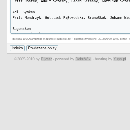
Fritz Rostek, Adolf Sczesny, Georg Sczesny, Gottlieb Sczes
Adl. Symken

Fritz Mendrzyk, Gottlieb Piβowodzki, BrunoSkok, Johann Wie
Bagensken

Otto Ruschinski.

miejsca/1914/warminsko-mazurskie/kumielsk.txt · ostatnio zmienione: 2016/09/30 10:59 przez Pi
Bogumillen

Franz Becker, Rudolf Bogun, Otto Christofzik, Otto Karkosk
Otto Pietrzik, Robert Piβowotzki, Karl Sayk, August Sczuka
©2005-2010 by
Pijoter
· powered by
DokuWiki
· hosting by
Yupo.pl
Ludwig Slomka, Otto Sulimma.

Grodzisko

Adolf Papies, Adolf Podleschny, Karl Podleschny, Rudolf Sy
Gr. Czwalinnen

Gustaw Danielzik, Hermann Danielzik, Gottlieb Danielzik, O
August Gantowski, Gustav Gesk, Gustav Kowalik, Leopold Koz
Gruhsen

Rudolf Dulias, Martin Dulias, Samuel Krzoβa, Adolf Podlesc
August Risy, Karl Salewski, Gustav Schuchna, Richard Schuc