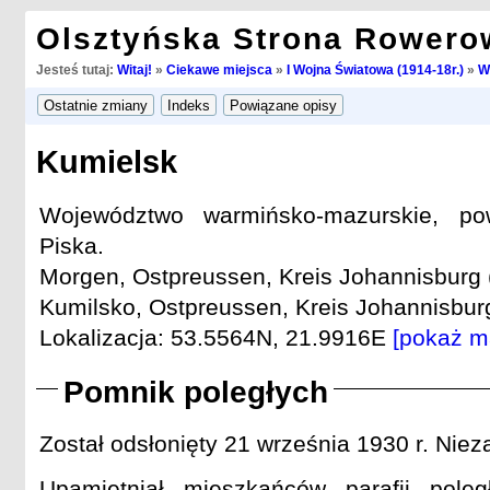
Olsztyńska Strona Rowero
Jesteś tutaj:
Witaj!
»
Ciekawe miejsca
»
I Wojna Światowa (1914-18r.)
»
W
Kumielsk
Województwo warmińsko-mazurskie, pow
Piska.
Morgen, Ostpreussen, Kreis Johannisburg 
Kumilsko, Ostpreussen, Kreis Johannisburg
Lokalizacja: 53.5564N, 21.9916E
[pokaż m
Pomnik poległych
Został odsłonięty 21 września 1930 r. Nie
Upamiętniał mieszkańców parafii pole