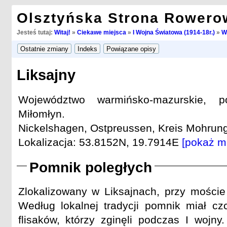
Olsztyńska Strona Rowero
Jesteś tutaj:
Witaj!
»
Ciekawe miejsca
»
I Wojna Światowa (1914-18r.)
»
W
Liksajny
Województwo warmińsko-mazurskie, po
Miłomłyn.
Nickelshagen, Ostpreussen, Kreis Mohrung
Lokalizacja: 53.8152N, 19.7914E
[pokaż m
Pomnik poległych
Zlokalizowany w Liksajnach, przy mości
Według lokalnej tradycji pomnik miał cz
flisaków, którzy zginęli podczas I wojny