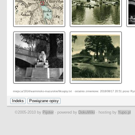
miejsca/1914/warminsko-mazurskie/liksajny.txt · ostatnio zmienione: 2018/08/17 20:51 przez Ry
©2005-2010 by
Pijoter
· powered by
DokuWiki
· hosting by
Yupo.pl