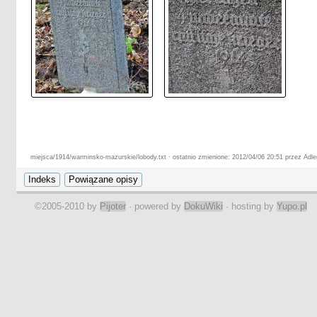
miejsca/1914/warminsko-mazurskie/lobody.txt · ostatnio zmienione: 2012/04/06 20:51 przez Adle
©2005-2010 by
Pijoter
· powered by
DokuWiki
· hosting by
Yupo.pl