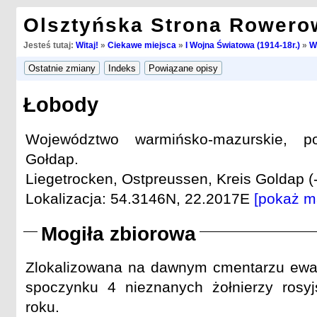
Olsztyńska Strona Rowero
Jesteś tutaj:
Witaj!
»
Ciekawe miejsca
»
I Wojna Światowa (1914-18r.)
»
W
Łobody
Województwo warmińsko-mazurskie, po
Gołdap.
Liegetrocken, Ostpreussen, Kreis Goldap (-
Lokalizacja: 54.3146N, 22.2017E
[pokaż m
Mogiła zbiorowa
Zlokalizowana na dawnym cmentarzu ewan
spoczynku 4 nieznanych żołnierzy rosyj
roku.