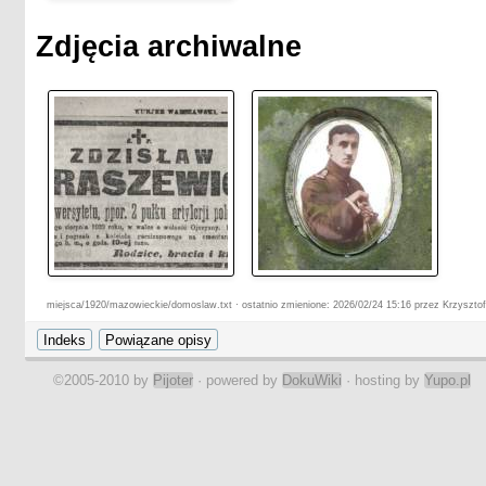
Zdjęcia archiwalne
miejsca/1920/mazowieckie/domoslaw.txt · ostatnio zmienione: 2026/02/24 15:16 przez Krzyszto
©2005-2010 by
Pijoter
· powered by
DokuWiki
· hosting by
Yupo.pl