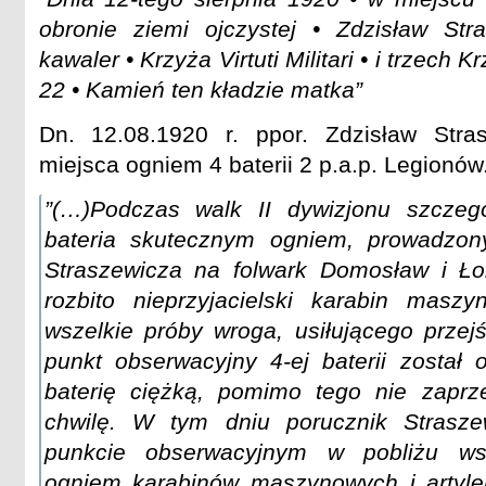
obronie ziemi ojczystej • Zdzisław Stras
kawaler • Krzyża Virtuti Militari • i trzech 
22 • Kamień ten kładzie matka”
Dn. 12.08.1920 r. ppor. Zdzisław Stra
miejsca ogniem 4 baterii 2 p.a.p. Legionów
”(…)Podczas walk II dywizjonu szczegó
bateria skutecznym ogniem, prowadzon
Straszewicza na folwark Domosław i Łon
rozbito nieprzyjacielski karabin masz
wszelkie próby wroga, usiłującego przej
punkt obserwacyjny 4-ej baterii został 
baterię ciężką, pomimo tego nie zaprz
chwilę. W tym dniu porucznik Strasze
punkcie obserwacyjnym w pobliżu ws
ogniem karabinów maszynowych i artyler