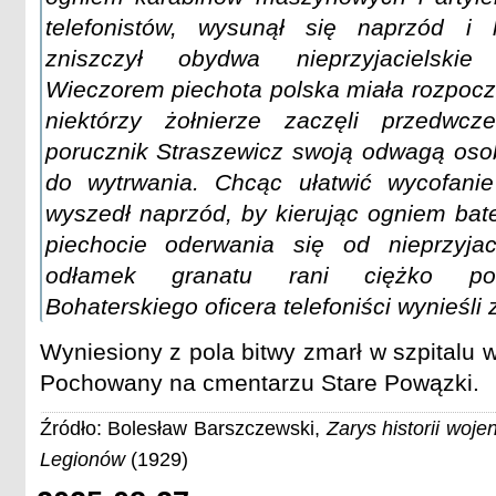
telefonistów, wysunął się naprzód i k
zniszczył obydwa nieprzyjacielski
Wieczorem piechota polska miała rozpocz
niektórzy żołnierze zaczęli przedwcz
porucznik Straszewicz swoją odwagą oso
do wytrwania. Chcąc ułatwić wycofanie
wyszedł naprzód, by kierując ogniem bat
piechocie oderwania się od nieprzyjaci
odłamek granatu rani ciężko poru
Bohaterskiego oficera telefoniści wynieśli 
Wyniesiony z pola bitwy zmarł w szpitalu 
Pochowany na cmentarzu Stare Powązki.
Źródło: Bolesław Barszczewski,
Zarys historii woje
Legionów
(1929)