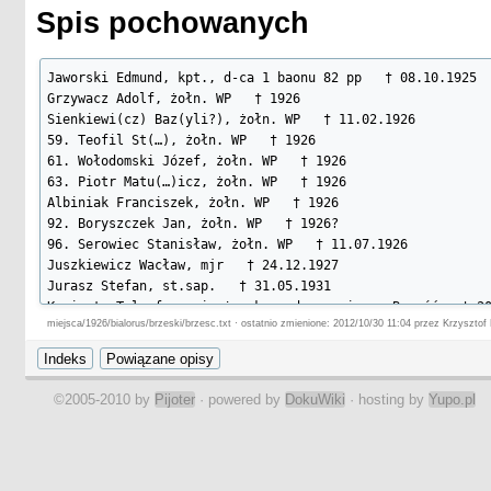
Spis pochowanych
Jaworski Edmund, kpt., d-ca 1 baonu 82 pp   † 08.10.1925

Grzywacz Adolf, żołn. WP   † 1926

Sienkiewi(cz) Baz(yli?), żołn. WP   † 11.02.1926

59. Teofil St(…), żołn. WP   † 1926

61. Wołodomski Józef, żołn. WP   † 1926

63. Piotr Matu(…)icz, żołn. WP   † 1926

Albiniak Franciszek, żołn. WP   † 1926

92. Boryszczek Jan, żołn. WP   † 1926?

96. Serowiec Stanisław, żołn. WP   † 11.07.1926

Juszkiewicz Wacław, mjr   † 24.12.1927

Jurasz Stefan, st.sap.   † 31.05.1931

Kaniasty Telesfor, sierż., komenda garnizonu Brześć   † 20
miejsca/1926/bialorus/brzeski/brzesc.txt · ostatnio zmienione: 2012/10/30 11:04 przez Krzysztof
Dąbrowski Leon, st.sierż., 9 Dywizjon Samochodowy   † 19.0
Liwski Tadeusz, st.strz., 82 pp   † 29.05.1935

Borucki Wacław, st.sierż., 6 Bat. Saperów   † 25.06.1935

421. Węgrzynows(ki?) Roman, żołn. WP   † 1938?
©2005-2010 by
Pijoter
· powered by
DokuWiki
· hosting by
Yupo.pl