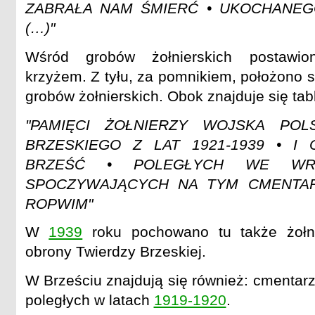
ZABRAŁA NAM ŚMIERĆ • UKOCHANEG
(…)"
Wśród grobów żołnierskich postawi
krzyżem. Z tyłu, za pomnikiem, położono s
grobów żołnierskich. Obok znajduje się tab
"PAMIĘCI ŻOŁNIERZY WOJSKA POL
BRZESKIEGO Z LAT 1921-1939 • I
BRZEŚĆ • POLEGŁYCH WE WRZ
SPOCZYWAJĄCYCH NA TYM CMENTARZ
ROPWIM"
W
1939
roku pochowano tu także żołni
obrony Twierdzy Brzeskiej.
W Brześciu znajdują się również: cmentarz
poległych w latach
1919-1920
.