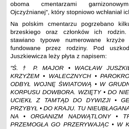
oboma cmentarzami garnizonowy
Ojczyźnianej”, który stopniowo wchłaniał ic
Na polskim cmentarzu pogrzebano kilku
brzeskiego oraz członków ich rodzin.
stawiano typowe numerowane krzyże 
fundowane przez rodziny. Pod uszko
Juszkiewicza leży płyta z napisem:
"Ś. † P. MAJOR • WACŁAW JUSZKI
KRZYŻEM • WALECZNYCH • PAROKRO
ODBYŁ WOJNĘ ŚWIATOWĄ • W GRUDNI
KORPUSU DOWBORA. WZIĘTY • DO NIE
UCIEKŁ Z TAMTĄD DO DYWIZJI • G
PRZYBYŁ • DO KRAJU. TU NIEUBŁAGAN
NA • ORGANIZM NADWĄTLONY • T
PRZEMOGŁA GO PRZERYWAJĄC • W KW