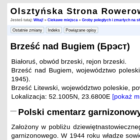
Olsztyńska Strona Rowero
Jesteś tutaj:
Witaj!
»
Ciekawe miejsca
»
Groby poległych i zmarłych na s
Brześć nad Bugiem (Брэст)
Białoruś, obwód brzeski, rejon brzeski.
Brześć nad Bugiem, województwo poleskie
1945).
Brześć Litewski, województwo poleskie, pow
Lokalizacja: 52.1005N, 23.6800E
[pokaż m
Polski cmentarz garnizonow
Założony w pobliżu dziewiętnastowieczne
garnizonowego. W 1944 roku władze sowi