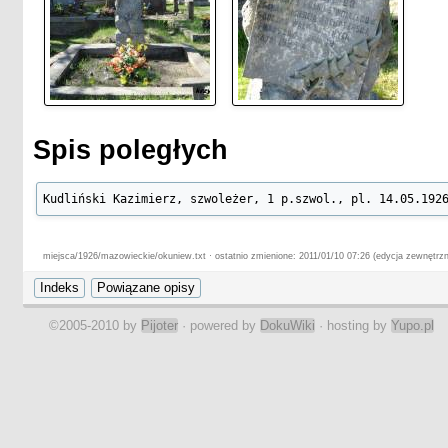
Spis poległych
Kudliński Kazimierz, szwoleżer, 1 p.szwol., pl. 14.05.192
miejsca/1926/mazowieckie/okuniew.txt · ostatnio zmienione: 2011/01/10 07:26 (edycja zewnętrzn
©2005-2010 by
Pijoter
· powered by
DokuWiki
· hosting by
Yupo.pl