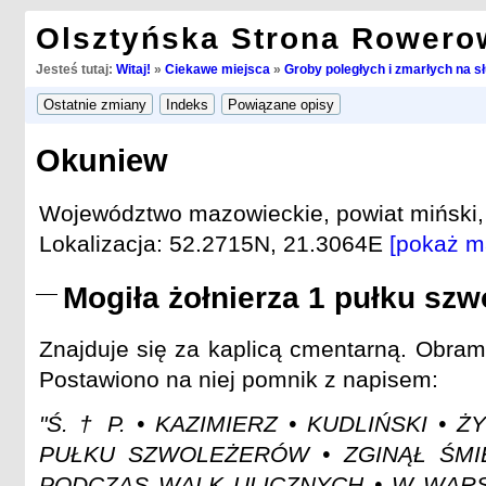
Olsztyńska Strona Rowero
Jesteś tutaj:
Witaj!
»
Ciekawe miejsca
»
Groby poległych i zmarłych na s
Okuniew
Województwo mazowieckie, powiat miński,
Lokalizacja: 52.2715N, 21.3064E
[pokaż m
Mogiła żołnierza 1 pułku sz
Znajduje się za kaplicą cmentarną. Obr
Postawiono na niej pomnik z napisem:
"Ś. † P. • KAZIMIERZ • KUDLIŃSKI • Ż
PUŁKU SZWOLEŻERÓW • ZGINĄŁ ŚMI
PODCZAS WALK ULICZNYCH • W WARS