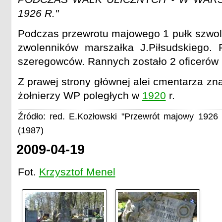
1926 R."
Podczas przewrotu majowego 1 pułk szwole
zwolenników marszałka J.Piłsudskiego. P
szeregowców. Rannych zostało 2 oficerów 
Z prawej strony głównej alei cmentarza zn
żołnierzy WP poległych w
1920
r.
Źródło: red. E.Kozłowski "Przewrót majowy 1926 
(1987)
2009-04-19
Fot.
Krzysztof Menel