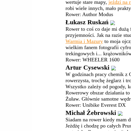
wertuje stare mapy,
jeździ na 
robi wiele innych, mało prakt
Rower: Author Modus
Łukasz Ruskań
Rower to coś co daje mi dużą f
przyjemności. Jak na razie st
Warmia i Mazury
to moja ojcz
wielkim fanem fotografii cyf
trekingowych i... krążowników 
Rower: WHEELER 1600
Artur Cysewski
W godzinach pracy chemik z G
rowerzysta, trochę żeglarz i tr
Wszystko zależy od pogody, ko
Rowerowy obszar działania to
Żuław. Głównie samotne wędr
Rower: Unibike Everest DX
Michał Żebrowski
Siadam na rower kiedy mam d
Jeżdżę i chodzę po całych Pru