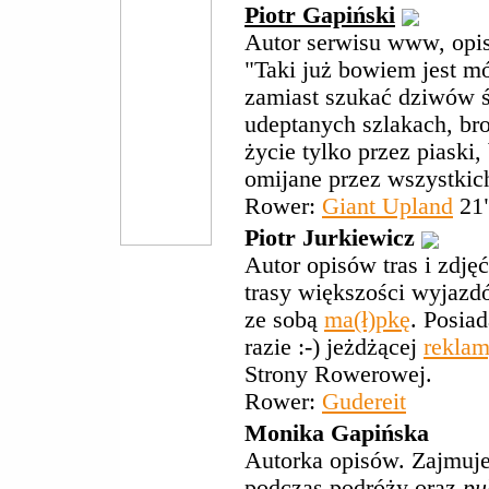
Piotr Gapiński
Autor serwisu www, opisó
"Taki już bowiem jest mó
zamiast szukać dziwów 
udeptanych szlakach, bro
życie tylko przez piaski
omijane przez wszystkich
Rower:
Giant Upland
21
Piotr Jurkiewicz
Autor opisów tras i zdję
trasy większości wyjazd
ze sobą
ma(ł)pkę
. Posiad
razie :-) jeżdżącej
rekla
Strony Rowerowej.
Rower:
Gudereit
Monika Gapińska
Autorka opisów. Zajmuje 
podczas podróży oraz
pu