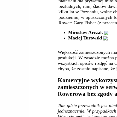
materiału dla prywatnej mitolo
bezludnych, ruin, śladów dawn
kilku lat w Poznaniu, wolne 
podziemiu, w opuszczonych for
Rower: Gary Fisher (z przecen
Mirosław Arczak
Maciej Turowski
Większość zamieszczonych mate
produkcji. W zasadzie można p
wszystkich opisów i zdjęć na O
chyba, że zostało napisane, że j
Komercyjne wykorzyst
zamieszczonych w serw
Rowerowa bez zgody a
Tam gdzie przewodnik jest nied
jednoznacznie. W przypadkach 
która się myli, jest zawsze rzec