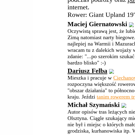
internet.
Rower: Giant Upland 19
Maciej Giernatowski
Oczywistą sprawą jest, że lubi
Zimą natomiast narty biegowe
najlepiej na Warmii i Mazura
wracam tu z dalekich wojaży 
zdanie: "...po szerokim szukać 
bardzo blisko" :-)
Dariusz Felba
Mieszka i pracuje w
Ciechano
rozpoczyna większość rowero
"obszar działania" to północn
kraju. Jeździ
tanim rowerem t
Michał Szymański
Autor opisów tras leżących ni
Olsztyna. Ciągle szukający mie
nie był i miejsc o których mał
grodziska, kurhanowiska itp.