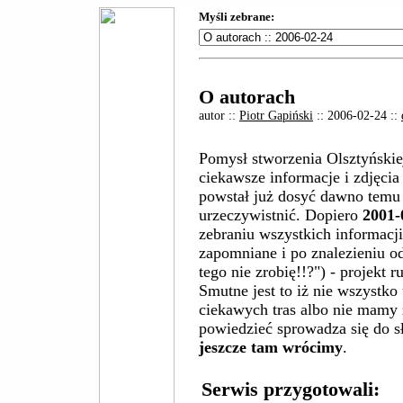
Myśli zebrane:
O autorach
autor ::
Piotr Gapiński
:: 2006-02-24 ::
Pomysł stworzenia Olsztyńskie
ciekawsze informacje i zdjęci
powstał już dosyć dawno temu t
urzeczywistnić. Dopiero
2001-
zebraniu wszystkich informacji,
zapomniane i po znalezieniu 
tego nie zrobię!!?") - projekt r
Smutne jest to iż nie wszystko
ciekawych tras albo nie mamy 
powiedzieć sprowadza się do sł
jeszcze tam wrócimy
.
Serwis przygotowali: