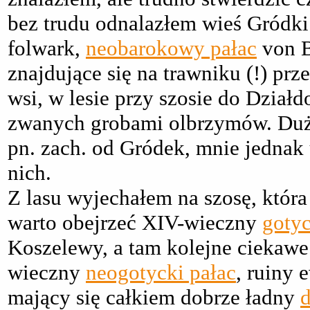
bez trudu odnalazłem wieś Gródki
folwark,
neobarokowy pałac
von 
znajdujące się na trawniku (!) p
wsi, w lesie przy szosie do Dział
zwanych grobami olbrzymów. Du
pn. zach. od Gródek, mnie jednak 
nich.
Z lasu wyjechałem na szosę, któr
warto obejrzeć XIV-wieczny
gotyc
Koszelewy, a tam kolejne ciekawe
wieczny
neogotycki pałac
, ruiny
mający się całkiem dobrze ładny
d