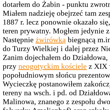
dotarłem do Żabin - punktu zwrotn
Miałem nadzieję obejrzeć tam z
1887 r. lecz ponownie okazało się
teren prywatny. Mogłem jedynie z
Następnie
żwirówką
biegnącą m.i
do Turzy Wielkiej i dalej przez Ni
Zanim dojechałem do Działdowa, 
przy
neogotyckim kościele
z XIX 
popołudniowym słońcu prezentowa
Wycieczkę postanowiłem zakończyć
tereny na wsch. i pd. od Działdo
Malinowa, znanego z zespołu dw