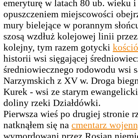
emeryturę w latach 80 ub. wieku i
opuszczeniem miejscowości obej
mury bielejące w porannym słońcu
szosą wzdłuż kolejowej linii prz
kolejny, tym razem gotycki
kośció
historii wsi sięgającej średniowi
średniowiecznego rodowodu wsi s
Narzymskich z XV w. Droga biegn
Kurek - wsi ze starym ewangelic
doliny rzeki Działdówki.
Pierwsza wieś po drugiej stronie 
natknąłem się na
cmentarz wojen
wymordowani przez Rosjan niemie