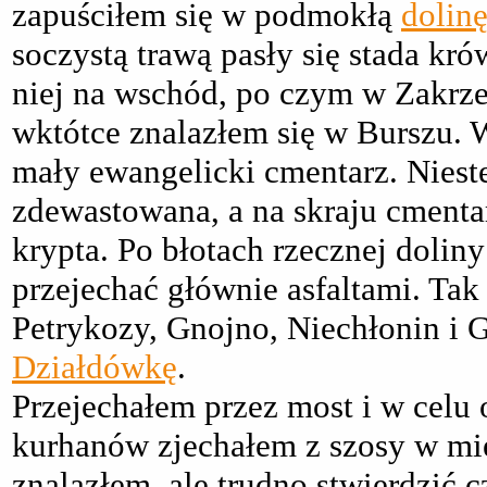
zapuściłem się w podmokłą
dolin
soczystą trawą pasły się stada kr
niej na wschód, po czym w Zakrze
wktótce znalazłem się w Burszu. 
mały ewangelicki cmentarz. Nieste
zdewastowana, a na skraju cmentar
krypta. Po błotach rzecznej dolin
przejechać głównie asfaltami. Ta
Petrykozy, Gnojno, Niechłonin i 
Działdówkę
.
Przejechałem przez most i w celu
kurhanów zjechałem z szosy w mi
znalazłem, ale trudno stwierdzić 