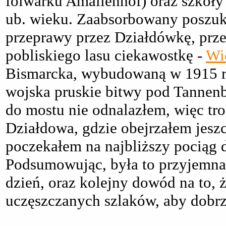
folwarku Amalienhof) oraz szkoły r
ub. wieku. Zaabsorbowany poszuk
przeprawy przez Działdówkę, prze
pobliskiego lasu ciekawostkę -
Wi
Bismarcka, wybudowaną w 1915 r.
wojska pruskie bitwy pod Tannenb
do mostu nie odnalazłem, więc tr
Działdowa, gdzie obejrzałem jesz
poczekałem na najbliższy pociąg
Podsumowując, była to przyjemna
dzień, oraz kolejny dowód na to, 
uczęszczanych szlaków, aby dobrz