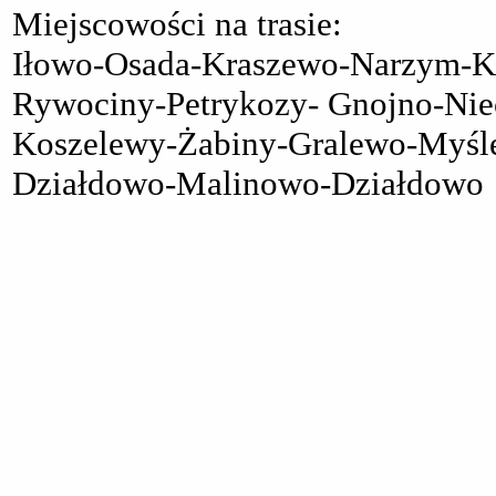
Miejscowości na trasie:
Iłowo-Osada-Kraszewo-Narzym-K
Rywociny-Petrykozy- Gnojno-Niec
Koszelewy-Żabiny-Gralewo-Myślęt
Działdowo-Malinowo-Działdowo