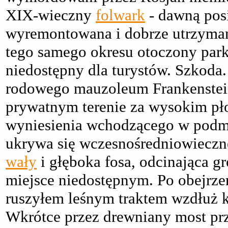
XIX-wieczny
folwark
- dawną posi
wyremontowana i dobrze utrzymana
tego samego okresu otoczony park
niedostępny dla turystów. Szkoda.
rodowego mauzoleum Frankensteinó
prywatnym terenie za wysokim pło
wyniesienia wchodzącego w podmo
ukrywa się wczesnośredniowiecz
wały
i głęboka fosa, odcinająca gr
miejsce niedostępnym. Po obejrzen
ruszyłem leśnym traktem wzdłuż 
Wkrótce przez drewniany most prz